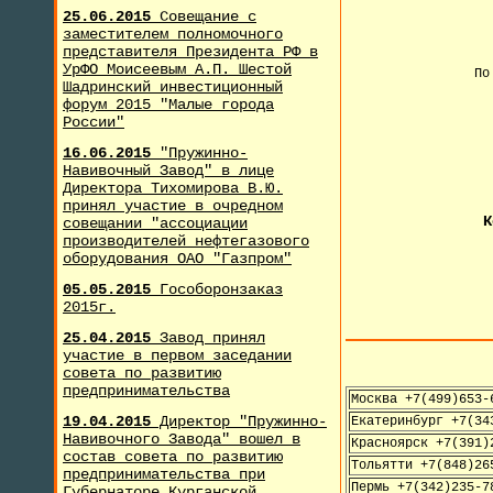
25.06.2015
Совещание с
заместителем полномочного
представителя Президента РФ в
УрФО Моисеевым А.П. Шестой
По
Шадринский инвестиционный
форум 2015 "Малые города
России"
+
16.06.2015
"Пружинно-
Навивочный Завод" в лице
Директора Тихомирова В.Ю.
принял участие в очредном
К
совещании "ассоциации
производителей нефтегазового
оборудования ОАО "Газпром"
05.05.2015
Гособоронзаказ
2015г.
25.04.2015
Завод принял
участие в первом заседании
совета по развитию
предпринимательства
Москва +7(499)653-
19.04.2015
Директор "Пружинно-
Екатеринбург +7(34
Навивочного Завода" вошел в
Красноярск +7(391)
состав совета по развитию
Тольятти +7(848)26
предпринимательства при
Пермь +7(342)235-7
Губернаторе Курганской