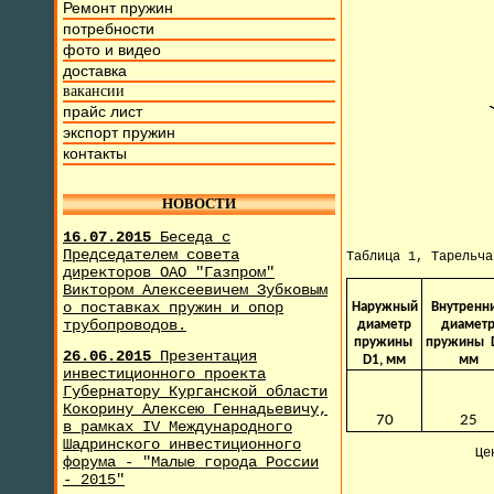
Ремонт пружин
потребности
фото и видео
доставка
вакансии
прайс лист
экспорт пружин
контакты
НОВОСТИ
16.07.2015
Беседа с
Председателем совета
Таблица 1, Тарельч
директоров ОАО "Газпром"
Виктором Алексеевичем Зубковым
о поставках пружин и опор
Наружный
Внутренн
трубопроводов.
диаметр
диамет
пружины
пружины 
26.06.2015
Презентация
D1, мм
мм
инвестиционного проекта
Губернатору Курганской области
Кокорину Алексею Геннадьевичу,
70
25
в рамках IV Международного
Шадринского инвестиционного
Це
форума - "Малые города России
- 2015"