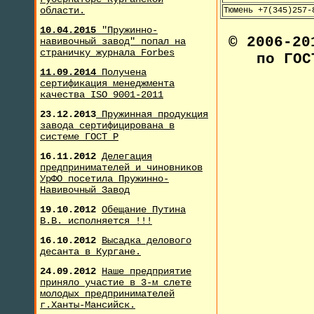
области.
Тюмень +7(345)257-
10.04.2015
"Пружинно-
© 2006-2
навивочный завод" попал на
страничку журнала F
orbes
по ГОС
11.09.2014
Получена
сертификация менеджмента
качества ISO 9001-2011
23.12.2013
Пружинная продукция
завода сертифицирована в
системе ГОСТ Р
16.11.2012
Делегация
предпринимателей и чиновников
УрФО посетила Пружинно-
Навивочный Завод
19.10.2012
Обещание Путина
В.В. исполняется !!!
16.10.2012
Высадка делового
десанта в Кургане.
24.09.2012
Наше предприятие
приняло участие в 3-м слете
молодых предпринимателей
г.Ханты-Мансийск.