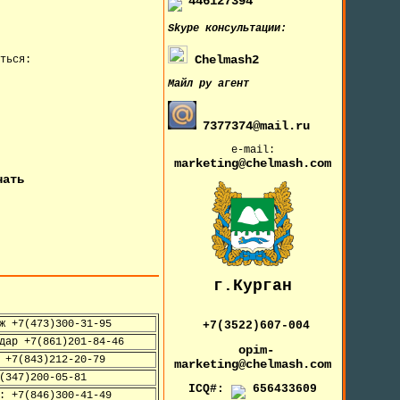
446127394
Skype
консультации:
Chelmash2
ться:
Майл ру агент
7377374@mail.ru
e-mail:
marketing@chelmash.com
чать
г.Курган
ж +7(473)300-31-95
+7(3522)607-004
дар +7(861)201-84-46
opim-
 +7(843)212-20-79
marketing@chelmash.com
(347)200-05-81
ICQ#:
656433609
: +7(846)300-41-49