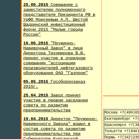
25.06.2015
Совещание с
заместителем полномочного
представителя Президента РФ в
УрФО Моисеевым А.П. Шестой
Шадринский инвестиционный
форум 2015 "Малые города
России"
16.06.2015
"Пружинно-
Навивочный Завод" в лице
Директора Тихомирова В.Ю.
принял участие в очредном
совещании "ассоциации
производителей нефтегазового
оборудования ОАО "Газпром"
05.05.2015
Гособоронзаказ
2015г.
25.04.2015
Завод принял
участие в первом заседании
совета по развитию
предпринимательства
Москва +7(499)6
19.04.2015
Директор "Пружинно-
Екатеринбург +7
Навивочного Завода" вошел в
Красноярск +7(3
состав совета по развитию
Тольятти +7(848
предпринимательства при
Пермь +7(342)23
Губернаторе Курганской