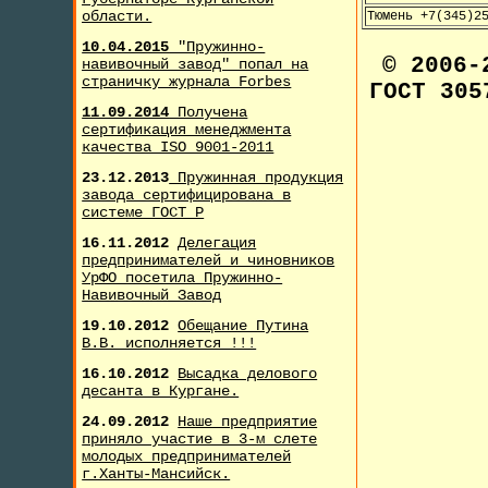
области.
Тюмень +7(345)2
10.04.2015
"Пружинно-
© 2006
навивочный завод" попал на
страничку журнала F
orbes
ГОСТ 305
11.09.2014
Получена
сертификация менеджмента
качества ISO 9001-2011
23.12.2013
Пружинная продукция
завода сертифицирована в
системе ГОСТ Р
16.11.2012
Делегация
предпринимателей и чиновников
УрФО посетила Пружинно-
Навивочный Завод
19.10.2012
Обещание Путина
В.В. исполняется !!!
16.10.2012
Высадка делового
десанта в Кургане.
24.09.2012
Наше предприятие
приняло участие в 3-м слете
молодых предпринимателей
г.Ханты-Мансийск.