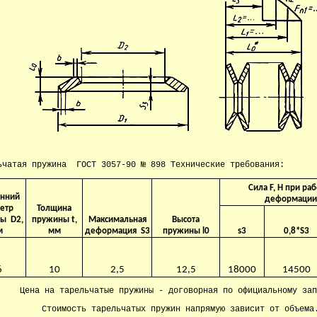
ьчатая пружина ГОСТ 3057-90 № 898 Технические требования:
Сила F, H при ра
енний
деформации
етр
Толщина
ы D2,
пружины t,
Максимальная
Высота
м
мм
деформация S3
пружины l0
s3
0,8*S3
6
10
2,5
12,5
18000
14500
Цена на тарельчатые пружины - договорная по официальному зап
Стоимость тарельчатых пружин напрямую зависит от объема