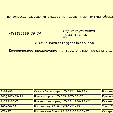
По вопросам размещения заказов на тарельчатые пружины обраща
IСQ консультанты:
+7(351)200-36-34
446127394
marketing@chelmash.com
e-mail:
Коммерческое предложение на тарельчатые пружины ска
53-69-98
Санкт-Петербург +7(812)426-17-14
Вороне
(343)247-83-71
Новосибирск +7(383)207-56-75
Красно
91)229-80-74
Нижний Новгород +7(831)280-97-21
Казань
)265-00-34
Волгоград +7(844)296-21-13
Уфа +7
5-78-27
Ростов-на-Дону +7(863)333-20-67
Самара