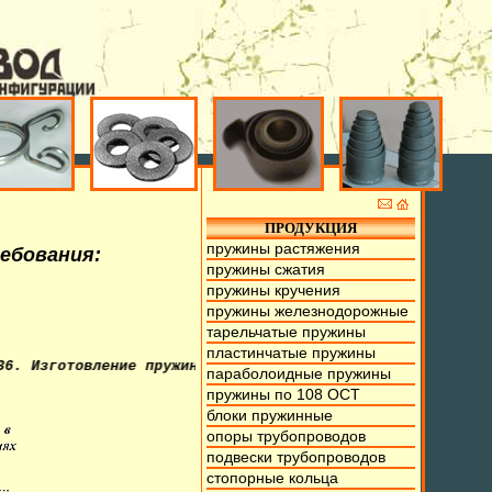
ПРОДУКЦИЯ
пружины растяжения
ребования:
пружины сжатия
пружины кручения
пружины железнодорожные
тарельчатые пружины
пластинчатые пружины
товление пружин из проволоки от 0,1мм. до 70мм., тарельч
параболоидные пружины
пружины по 108 ОСТ
блоки пружинные
опоры трубопроводов
подвески трубопроводов
стопорные кольца