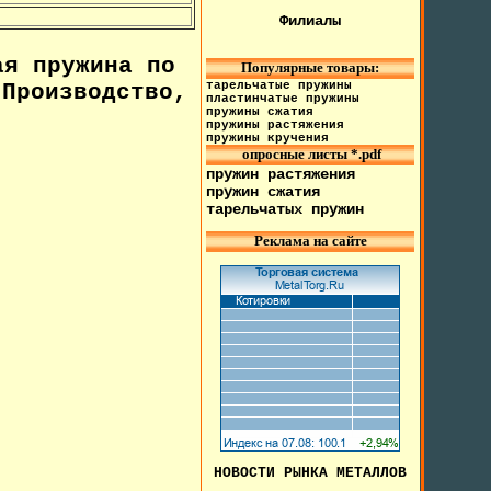
Филиалы
я пружина по
Популярные товары:
тарельчатые пружины
Производство,
пластинчатые пружины
пружины сжатия
пружины растяжения
пружины кручения
опросные листы *.pdf
пружин растяжения
пружин сжатия
тарельчатых пружин
Реклама на сайте
НОВОСТИ РЫНКА МЕТАЛЛОВ