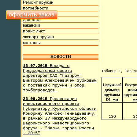
Ремонт пружин
потребности
фото и видео
доставка
вакансии
прайс лист
экспорт пружин
контакты
НОВОСТИ
16.07.2015
Беседа с
Председателем совета
Таблица 1, Тарел
директоров ОАО "Газпром"
Виктором Алексеевичем Зубковым
о поставках пружин и опор
Наружный
Внутр
трубопроводов.
диаметр
диам
пружины
пружин
26.06.2015
Презентация
D1, мм
м
инвестиционного проекта
Губернатору Курганской области
Кокорину Алексею Геннадьевичу,
130
3
в рамках IV Международного
Шадринского инвестиционного
форума - "Малые города России
- 2015"