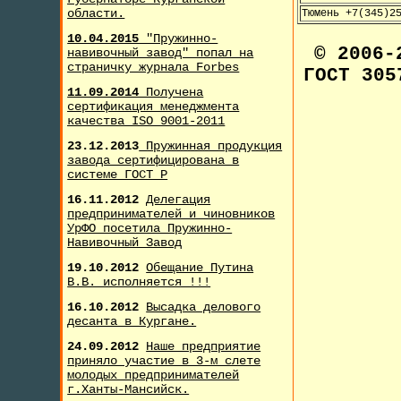
области.
Тюмень +7(345)2
10.04.2015
"Пружинно-
© 2006
навивочный завод" попал на
страничку журнала F
orbes
ГОСТ 305
11.09.2014
Получена
сертификация менеджмента
качества ISO 9001-2011
23.12.2013
Пружинная продукция
завода сертифицирована в
системе ГОСТ Р
16.11.2012
Делегация
предпринимателей и чиновников
УрФО посетила Пружинно-
Навивочный Завод
19.10.2012
Обещание Путина
В.В. исполняется !!!
16.10.2012
Высадка делового
десанта в Кургане.
24.09.2012
Наше предприятие
приняло участие в 3-м слете
молодых предпринимателей
г.Ханты-Мансийск.