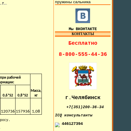
пружины сальника
Мы ВКОНТАКТЕ
КОНТАКТЫ
Бесплатно
8-800-555-44-36
H при рабочей
рмации:
Масса,
0,6*S2
0,8*S2
кг
г.Челябинск
+7(351)200-36-34
8
120736
157936
1,08
IСQ консультанты
росу.
446127394
.