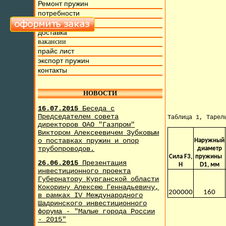
Ремонт пружин
потребности
фото и видео
доставка
вакансии
прайс лист
экспорт пружин
контакты
НОВОСТИ
16.07.2015
Беседа с
Председателем совета
Таблица 1, Тарел
директоров ОАО "Газпром"
Виктором Алексеевичем Зубковым
о поставках пружин и опор
Наружный
трубопроводов.
диаметр
Сила F3,
пружины
26.06.2015
Презентация
H
D1, мм
инвестиционного проекта
Губернатору Курганской области
Кокорину Алексею Геннадьевичу,
200000
160
в рамках IV Международного
Шадринского инвестиционного
форума - "Малые города России
- 2015"