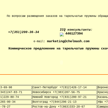
По вопросам размещения заказов на тарельчатые пружины обраща
IСQ консультанты:
+7(351)200-36-34
446127394
marketing@chelmash.com
e-mail:
Коммерческое предложение на тарельчатые пружины ска
53-69-98
Санкт-Петербург +7(812)426-17-14
Вороне
(343)247-83-71
Новосибирск +7(383)207-56-75
Красно
91)229-80-74
Нижний Новгород +7(831)280-97-21
Казань
)265-00-34
Волгоград +7(844)296-21-13
Уфа +7
5-78-27
Ростов-на-Дону +7(863)333-20-67
Самара