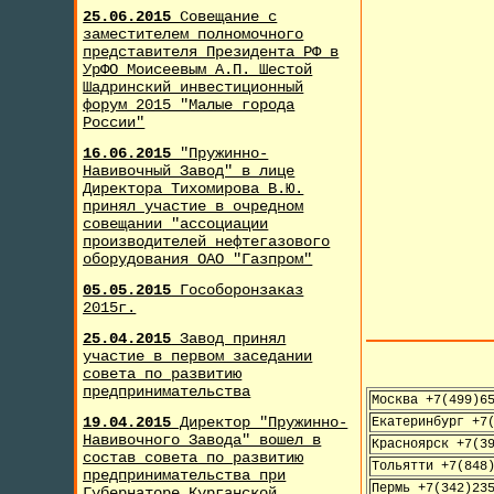
25.06.2015
Совещание с
заместителем полномочного
представителя Президента РФ в
УрФО Моисеевым А.П. Шестой
Шадринский инвестиционный
форум 2015 "Малые города
России"
16.06.2015
"Пружинно-
Навивочный Завод" в лице
Директора Тихомирова В.Ю.
принял участие в очредном
совещании "ассоциации
производителей нефтегазового
оборудования ОАО "Газпром"
05.05.2015
Гособоронзаказ
2015г.
25.04.2015
Завод принял
участие в первом заседании
совета по развитию
предпринимательства
Москва +7(499)6
19.04.2015
Директор "Пружинно-
Екатеринбург +7
Навивочного Завода" вошел в
Красноярск +7(3
состав совета по развитию
Тольятти +7(848
предпринимательства при
Пермь +7(342)23
Губернаторе Курганской