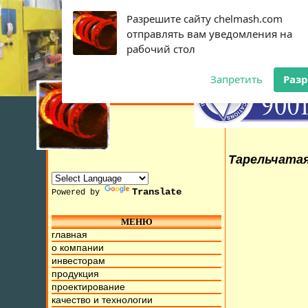
Разрешите сайту chelmash.com
отправлять вам уведомления на
рабочий стол
Запретить
Раз
Тарельчатая
Translate
Powered by
МЕНЮ
10 Июля 2015г. Мы находимся на ул. Труда, д.17. Бесплатн
главная
о компании
инвесторам
продукция
проектирование
качество и технологии