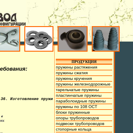
ПРОДУКЦИЯ
пружины растяжения
ребования:
пружины сжатия
пружины кручения
пружины железнодорожные
тарельчатые пружины
пластинчатые пружины
отовление пружин из проволоки от 0,1мм. до 70мм., тарель
параболоидные пружины
пружины по 108 ОСТ
блоки пружинные
опоры трубопроводов
подвески трубопроводов
стопорные кольца