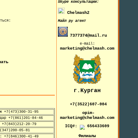
Skype
консультации:
Chelmash2
ться:
Майл ру агент
7377374@mail.ru
e-mail:
marketing@chelmash.com
чать
г.Курган
+7(3522)607-004
ж +7(473)300-31-95
opim-
marketing@chelmash.com
дар +7(861)201-84-46
 +7(843)212-20-79
ICQ#:
656433609
(347)200-05-81
Филиалы
: +7(846)300-41-49