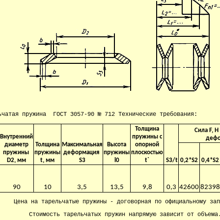
ьчатая пружина ГОСТ 3057-90 № 712 Технические требования:
Толщина
Сила F, 
Внутренний
пружины с
дефо
диаметр
Толщина
Максимальная
Высота
опорной
пружины
пружины
деформация
пружины
плоскостью
D2, мм
t, мм
S3
l0
t`
S3/t
0,2*S2
0,4*S2
90
10
3,5
13,5
9,8
0,3
42600
8239
Цена на тарельчатые пружины - договорная по официальному зап
Стоимость тарельчатых пружин напрямую зависит от объема