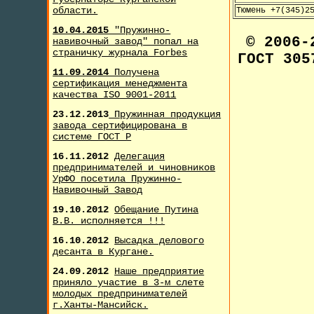
области.
Тюмень +7(345)2
10.04.2015
"Пружинно-
© 2006
навивочный завод" попал на
страничку журнала F
orbes
ГОСТ 305
11.09.2014
Получена
сертификация менеджмента
качества ISO 9001-2011
23.12.2013
Пружинная продукция
завода сертифицирована в
системе ГОСТ Р
16.11.2012
Делегация
предпринимателей и чиновников
УрФО посетила Пружинно-
Навивочный Завод
19.10.2012
Обещание Путина
В.В. исполняется !!!
16.10.2012
Высадка делового
десанта в Кургане.
24.09.2012
Наше предприятие
приняло участие в 3-м слете
молодых предпринимателей
г.Ханты-Мансийск.