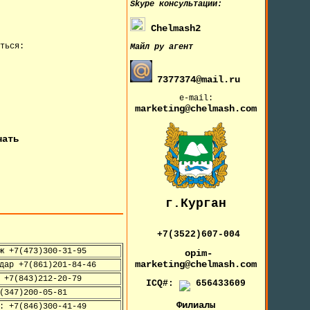
Skype
консультации:
Chelmash2
ться:
Майл ру агент
7377374@mail.ru
e-mail:
marketing@chelmash.com
чать
г.Курган
+7(3522)607-004
ж +7(473)300-31-95
opim-
marketing@chelmash.com
дар +7(861)201-84-46
 +7(843)212-20-79
ICQ#:
656433609
(347)200-05-81
Филиалы
: +7(846)300-41-49