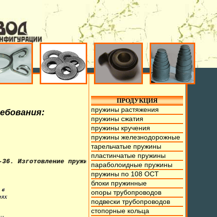
ПРОДУКЦИЯ
пружины растяжения
ребования:
пружины сжатия
пружины кручения
пружины железнодорожные
тарельчатые пружины
пластинчатые пружины
отовление пружин из проволоки от 0,1мм. до 70мм., тарель
параболоидные пружины
пружины по 108 ОСТ
блоки пружинные
опоры трубопроводов
подвески трубопроводов
стопорные кольца