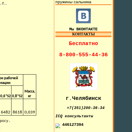
пружины сальника
Мы ВКОНТАКТЕ
КОНТАКТЫ
Бесплатно
8-800-555-44-36
при рабочей
мации:
Масса,
0,6*S2
0,8*S2
кг
г.Челябинск
+7(351)200-36-34
6482
8618
0,039
IСQ консультанты
росу.
446127394
.