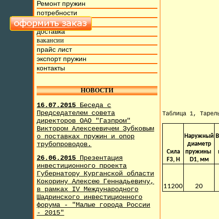
Ремонт пружин
потребности
фото и видео
доставка
вакансии
прайс лист
экспорт пружин
контакты
НОВОСТИ
16.07.2015
Беседа с
Председателем совета
Таблица 1, Тарел
директоров ОАО "Газпром"
Виктором Алексеевичем Зубковым
о поставках пружин и опор
Наружный
В
трубопроводов.
диаметр
Сила
пружины
26.06.2015
Презентация
F3, H
D1, мм
инвестиционного проекта
Губернатору Курганской области
Кокорину Алексею Геннадьевичу,
11200
20
в рамках IV Международного
Шадринского инвестиционного
форума - "Малые города России
- 2015"