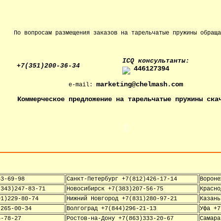
По вопросам размещения заказов на тарельчатые пружины обраща
IСQ консультанты:
+7(351)200-36-34
446127394
marketing@chelmash.com
e-mail:
Коммерческое предложение на тарельчатые пружины ска
53-69-98
Санкт-Петербург +7(812)426-17-14
Вороне
(343)247-83-71
Новосибирск +7(383)207-56-75
Красно
91)229-80-74
Нижний Новгород +7(831)280-97-21
Казань
)265-00-34
Волгоград +7(844)296-21-13
Уфа +7
5-78-27
Ростов-на-Дону +7(863)333-20-67
Самара