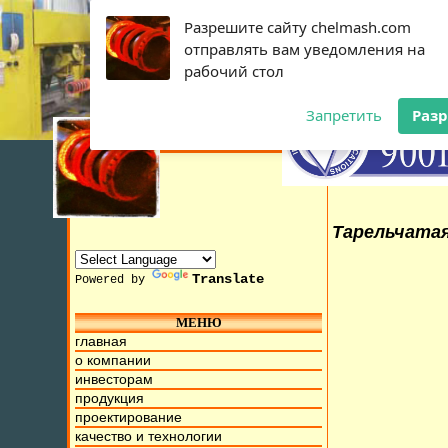
Разрешите сайту chelmash.com
отправлять вам уведомления на
рабочий стол
Запретить
Раз
Тарельчатая
Translate
Powered by
МЕНЮ
10 Июля 2015г. Мы находимся на ул. Труда, д.17. Бесплатн
главная
о компании
инвесторам
продукция
проектирование
качество и технологии