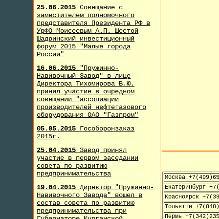
25.06.2015
Совещание с
заместителем полномочного
представителя Президента РФ в
УрФО Моисеевым А.П. Шестой
Шадринский инвестиционный
форум 2015 "Малые города
России"
16.06.2015
"Пружинно-
Навивочный Завод" в лице
Директора Тихомирова В.Ю.
принял участие в очредном
совещании "ассоциации
производителей нефтегазового
оборудования ОАО "Газпром"
05.05.2015
Гособоронзаказ
2015г.
25.04.2015
Завод принял
участие в первом заседании
совета по развитию
предпринимательства
Москва +7(499)6
19.04.2015
Директор "Пружинно-
Екатеринбург +7
Навивочного Завода" вошел в
Красноярск +7(3
состав совета по развитию
Тольятти +7(848
предпринимательства при
Пермь +7(342)23
Губернаторе Курганской