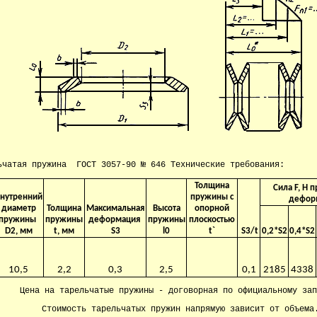
ьчатая пружина ГОСТ 3057-90 № 646 Технические требования:
Толщина
Сила F, H 
нутренний
пружины с
дефор
диаметр
Толщина
Максимальная
Высота
опорной
пружины
пружины
деформация
пружины
плоскостью
D2, мм
t, мм
S3
l0
t`
S3/t
0,2*S2
0,4*S2
10,5
2,2
0,3
2,5
0,1
2185
4338
Цена на тарельчатые пружины - договорная по официальному зап
Стоимость тарельчатых пружин напрямую зависит от объема