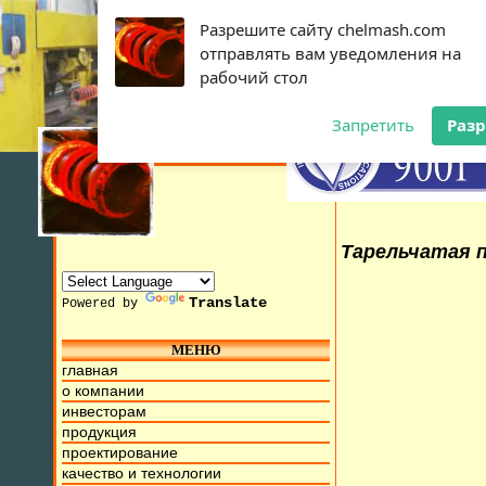
Разрешите сайту chelmash.com
отправлять вам уведомления на
рабочий стол
Запретить
Раз
Тарельчатая п
Translate
Powered by
МЕНЮ
я 2015г. Мы находимся на ул. Труда, д.17. Бесплатный ном
главная
о компании
инвесторам
продукция
проектирование
качество и технологии