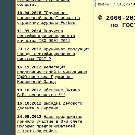
области.
Тюмень +7(345)257-
10.04.2015
"Пружинно-
© 2006-2
навивочный завод" попал на
страничку журнала F
orbes
по ГОС
11.09.2014
Получена
сертификация менеджмента
качества ISO 9001-2011
23.12.2013
Пружинная продукция
завода сертифицирована в
системе ГОСТ Р
16.11.2012
Делегация
предпринимателей и чиновников
УрФО посетила Пружинно-
Навивочный Завод
19.10.2012
Обещание Путина
В.В. исполняется !!!
16.10.2012
Высадка делового
десанта в Кургане.
24.09.2012
Наше предприятие
приняло участие в 3-м слете
молодых предпринимателей
г.Ханты-Мансийск.