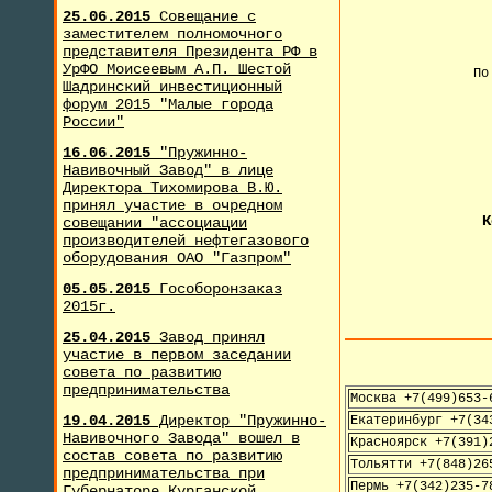
25.06.2015
Совещание с
заместителем полномочного
представителя Президента РФ в
УрФО Моисеевым А.П. Шестой
По
Шадринский инвестиционный
форум 2015 "Малые города
России"
+
16.06.2015
"Пружинно-
Навивочный Завод" в лице
Директора Тихомирова В.Ю.
принял участие в очредном
К
совещании "ассоциации
производителей нефтегазового
оборудования ОАО "Газпром"
05.05.2015
Гособоронзаказ
2015г.
25.04.2015
Завод принял
участие в первом заседании
совета по развитию
предпринимательства
Москва +7(499)653-
19.04.2015
Директор "Пружинно-
Екатеринбург +7(34
Навивочного Завода" вошел в
Красноярск +7(391)
состав совета по развитию
Тольятти +7(848)26
предпринимательства при
Пермь +7(342)235-7
Губернаторе Курганской