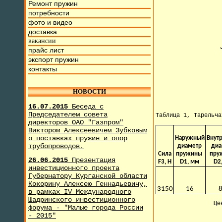
Ремонт пружин
потребности
фото и видео
доставка
вакансии
прайс лист
экспорт пружин
контакты
НОВОСТИ
16.07.2015
Беседа с
Председателем совета
Таблица 1, Тарельч
директоров ОАО "Газпром"
Виктором Алексеевичем Зубковым
о поставках пружин и опор
Наружный
Внут
трубопроводов.
диаметр
диа
Сила
пружины
пру
26.06.2015
Презентация
F3, H
D1, мм
D2
инвестиционного проекта
Губернатору Курганской области
Кокорину Алексею Геннадьевичу,
3150
16
8
в рамках IV Международного
Шадринского инвестиционного
Це
форума - "Малые города России
- 2015"