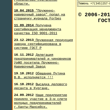
области.
Тюмень +7(345)257-
10.04.2015
"Пружинно-
© 2006-20
навивочный завод" попал на
страничку журнала F
orbes
ГОС
11.09.2014
Получена
сертификация менеджмента
качества ISO 9001-2011
23.12.2013
Пружинная продукция
завода сертифицирована в
системе ГОСТ Р
16.11.2012
Делегация
предпринимателей и чиновников
УрФО посетила Пружинно-
Навивочный Завод
19.10.2012
Обещание Путина
В.В. исполняется !!!
16.10.2012
Высадка делового
десанта в Кургане.
24.09.2012
Наше предприятие
приняло участие в 3-м слете
молодых предпринимателей
г.Ханты-Мансийск.