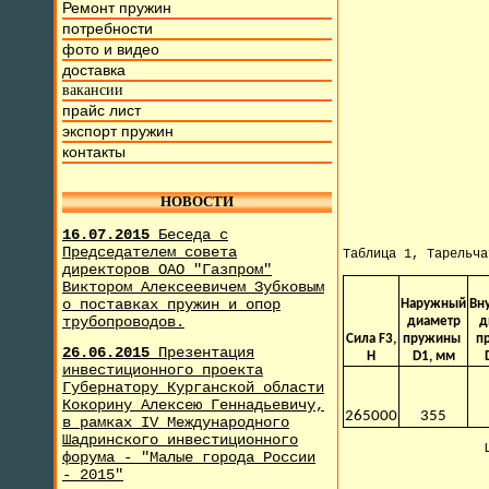
Ремонт пружин
потребности
фото и видео
доставка
вакансии
прайс лист
экспорт пружин
контакты
НОВОСТИ
16.07.2015
Беседа с
Председателем совета
Таблица 1, Тарельч
директоров ОАО "Газпром"
Виктором Алексеевичем Зубковым
о поставках пружин и опор
Наружный
Вн
трубопроводов.
диаметр
д
Сила F3,
пружины
п
26.06.2015
Презентация
H
D1, мм
инвестиционного проекта
Губернатору Курганской области
Кокорину Алексею Геннадьевичу,
265000
355
в рамках IV Международного
Шадринского инвестиционного
форума - "Малые города России
- 2015"