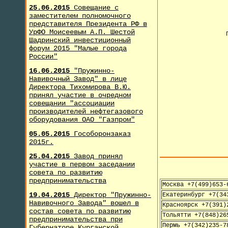
25.06.2015
Совещание с
заместителем полномочного
представителя Президента РФ в
УрФО Моисеевым А.П. Шестой
Шадринский инвестиционный
форум 2015 "Малые города
России"
16.06.2015
"Пружинно-
Навивочный Завод" в лице
Директора Тихомирова В.Ю.
принял участие в очредном
совещании "ассоциации
производителей нефтегазового
оборудования ОАО "Газпром"
05.05.2015
Гособоронзаказ
2015г.
25.04.2015
Завод принял
участие в первом заседании
совета по развитию
предпринимательства
Москва +7(499)653-
19.04.2015
Директор "Пружинно-
Екатеринбург +7(34
Навивочного Завода" вошел в
Красноярск +7(391)
состав совета по развитию
Тольятти +7(848)26
предпринимательства при
Пермь +7(342)235-7
Губернаторе Курганской