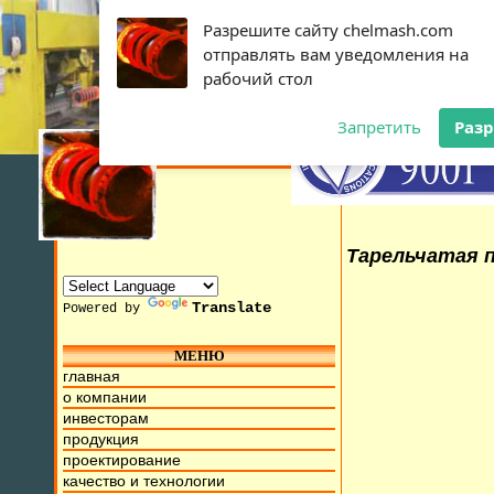
Разрешите сайту chelmash.com
отправлять вам уведомления на
рабочий стол
Запретить
Раз
Тарельчатая п
Translate
Powered by
МЕНЮ
с 10 Июля 2015г. Мы находимся на ул. Труда, д.17. Беспл
главная
о компании
инвесторам
продукция
проектирование
качество и технологии