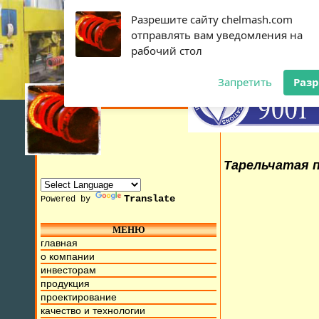
Разрешите сайту chelmash.com
отправлять вам уведомления на
рабочий стол
Запретить
Раз
Тарельчатая п
Translate
Powered by
МЕНЮ
 2015г. Мы находимся на ул. Труда, д.17. Бесплатный номе
главная
о компании
инвесторам
продукция
проектирование
качество и технологии