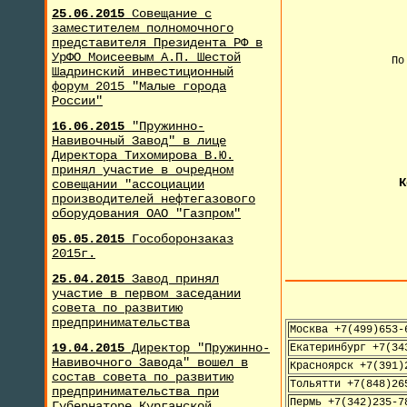
25.06.2015
Совещание с
заместителем полномочного
представителя Президента РФ в
УрФО Моисеевым А.П. Шестой
По
Шадринский инвестиционный
форум 2015 "Малые города
России"
+
16.06.2015
"Пружинно-
Навивочный Завод" в лице
Директора Тихомирова В.Ю.
принял участие в очредном
К
совещании "ассоциации
производителей нефтегазового
оборудования ОАО "Газпром"
05.05.2015
Гособоронзаказ
2015г.
25.04.2015
Завод принял
участие в первом заседании
совета по развитию
предпринимательства
Москва +7(499)653-
19.04.2015
Директор "Пружинно-
Екатеринбург +7(34
Навивочного Завода" вошел в
Красноярск +7(391)
состав совета по развитию
Тольятти +7(848)26
предпринимательства при
Пермь +7(342)235-7
Губернаторе Курганской