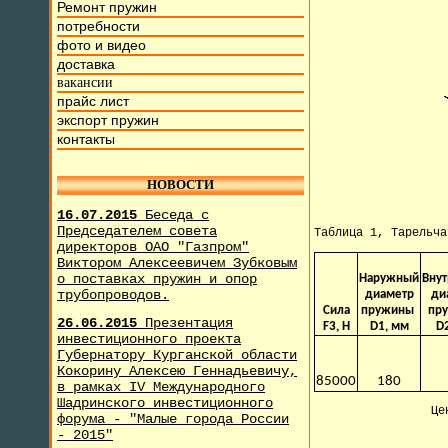
Ремонт пружин
потребности
фото и видео
доставка
вакансии
прайс лист
экспорт пружин
контакты
НОВОСТИ
16.07.2015
Беседа с
Председателем совета
Таблица 1, Тарельч
директоров ОАО "Газпром"
Виктором Алексеевичем Зубковым
о поставках пружин и опор
Наружный
Вну
трубопроводов.
диаметр
ди
Сила
пружины
пр
26.06.2015
Презентация
F3, H
D1, мм
D
инвестиционного проекта
Губернатору Курганской области
Кокорину Алексею Геннадьевичу,
85000
180
в рамках IV Международного
Шадринского инвестиционного
Це
форума - "Малые города России
- 2015"