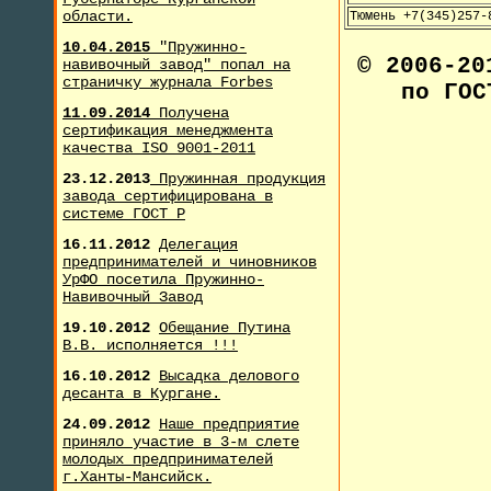
области.
Тюмень +7(345)257-
10.04.2015
"Пружинно-
© 2006-2
навивочный завод" попал на
страничку журнала F
orbes
по ГОС
11.09.2014
Получена
сертификация менеджмента
качества ISO 9001-2011
23.12.2013
Пружинная продукция
завода сертифицирована в
системе ГОСТ Р
16.11.2012
Делегация
предпринимателей и чиновников
УрФО посетила Пружинно-
Навивочный Завод
19.10.2012
Обещание Путина
В.В. исполняется !!!
16.10.2012
Высадка делового
десанта в Кургане.
24.09.2012
Наше предприятие
приняло участие в 3-м слете
молодых предпринимателей
г.Ханты-Мансийск.