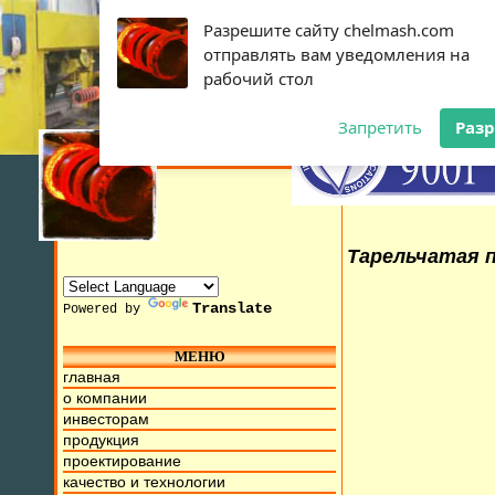
Разрешите сайту chelmash.com
отправлять вам уведомления на
рабочий стол
Запретить
Раз
Тарельчатая п
Translate
Powered by
МЕНЮ
015г. Мы находимся на ул. Труда, д.17. Бесплатный номер 
главная
о компании
инвесторам
продукция
проектирование
качество и технологии