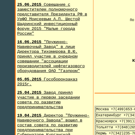
25.06.2015
Совещание с
заместителем полномочного
представителя Президента РФ в
УрФО Моисеевым А.П. Шестой
По
Шадринский инвестиционный
форум 2015 "Малые города
России"
+
16.06.2015
"Пружинно-
Навивочный Завод" в лице
Директора Тихомирова В.Ю.
принял участие в очредном
К
совещании "ассоциации
производителей нефтегазового
оборудования ОАО "Газпром"
05.05.2015
Гособоронзаказ
2015г.
25.04.2015
Завод принял
участие в первом заседании
совета по развитию
предпринимательства
Москва +7(499)653-
19.04.2015
Директор "Пружинно-
Екатеринбург +7(34
Навивочного Завода" вошел в
Красноярск +7(391)
состав совета по развитию
Тольятти +7(848)26
предпринимательства при
Пермь +7(342)235-7
Губернаторе Курганской