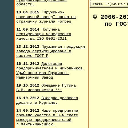
области.
Тюмень +7(345)257-
10.04.2015
"Пружинно-
© 2006-2
навивочный завод" попал на
страничку журнала F
orbes
по ГОС
11.09.2014
Получена
сертификация менеджмента
качества ISO 9001-2011
23.12.2013
Пружинная продукция
завода сертифицирована в
системе ГОСТ Р
16.11.2012
Делегация
предпринимателей и чиновников
УрФО посетила Пружинно-
Навивочный Завод
19.10.2012
Обещание Путина
В.В. исполняется !!!
16.10.2012
Высадка делового
десанта в Кургане.
24.09.2012
Наше предприятие
приняло участие в 3-м слете
молодых предпринимателей
г.Ханты-Мансийск.