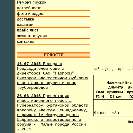
Ремонт пружин
потребности
фото и видео
доставка
вакансии
прайс лист
экспорт пружин
контакты
НОВОСТИ
16.07.2015
Беседа с
Председателем совета
Таблица 1, Тарельч
директоров ОАО "Газпром"
Виктором Алексеевичем Зубковым
о поставках пружин и опор
Наружный
Вну
трубопроводов.
диаметр
ди
Сила
пружины
пр
26.06.2015
Презентация
F3, H
D1, мм
D
инвестиционного проекта
Губернатору Курганской области
Кокорину Алексею Геннадьевичу,
67000
160
в рамках IV Международного
Шадринского инвестиционного
Це
форума - "Малые города России
- 2015"