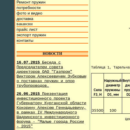
Ремонт пружин
потребности
фото и видео
доставка
вакансии
прайс лист
экспорт пружин
контакты
НОВОСТИ
16.07.2015
Беседа с
Председателем совета
Таблица 1, Тарельч
директоров ОАО "Газпром"
Виктором Алексеевичем Зубковым
о поставках пружин и опор
Наружный
Вну
трубопроводов.
диаметр
ди
Сила
пружины
пр
26.06.2015
Презентация
F3, H
D1, мм
D
инвестиционного проекта
Губернатору Курганской области
Кокорину Алексею Геннадьевичу,
35500
100
в рамках IV Международного
Шадринского инвестиционного
Це
форума - "Малые города России
- 2015"