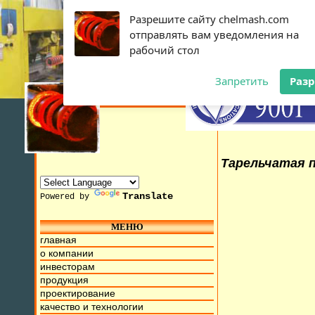
Разрешите сайту chelmash.com
отправлять вам уведомления на
рабочий стол
Запретить
Раз
Тарельчатая п
Translate
Powered by
МЕНЮ
2015г. Мы находимся на ул. Труда, д.17. Бесплатный номер
главная
о компании
инвесторам
продукция
проектирование
качество и технологии