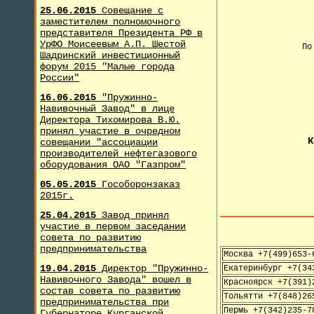
25.06.2015
Совещание с
заместителем полномочного
представителя Президента РФ в
УрФО Моисеевым А.П. Шестой
По
Шадринский инвестиционный
форум 2015 "Малые города
России"
+
16.06.2015
"Пружинно-
Навивочный Завод" в лице
Директора Тихомирова В.Ю.
принял участие в очредном
К
совещании "ассоциации
производителей нефтегазового
оборудования ОАО "Газпром"
05.05.2015
Гособоронзаказ
2015г.
25.04.2015
Завод принял
участие в первом заседании
совета по развитию
предпринимательства
Москва +7(499)653-
19.04.2015
Директор "Пружинно-
Екатеринбург +7(34
Навивочного Завода" вошел в
Красноярск +7(391)
состав совета по развитию
Тольятти +7(848)26
предпринимательства при
Пермь +7(342)235-7
Губернаторе Курганской