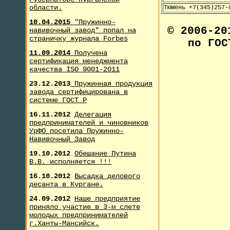
области.
Тюмень +7(345)257-
10.04.2015
"Пружинно-
© 2006-2
навивочный завод" попал на
страничку журнала F
orbes
по ГОС
11.09.2014
Получена
сертификация менеджмента
качества ISO 9001-2011
23.12.2013
Пружинная продукция
завода сертифицирована в
системе ГОСТ Р
16.11.2012
Делегация
предпринимателей и чиновников
УрФО посетила Пружинно-
Навивочный Завод
19.10.2012
Обещание Путина
В.В. исполняется !!!
16.10.2012
Высадка делового
десанта в Кургане.
24.09.2012
Наше предприятие
приняло участие в 3-м слете
молодых предпринимателей
г.Ханты-Мансийск.