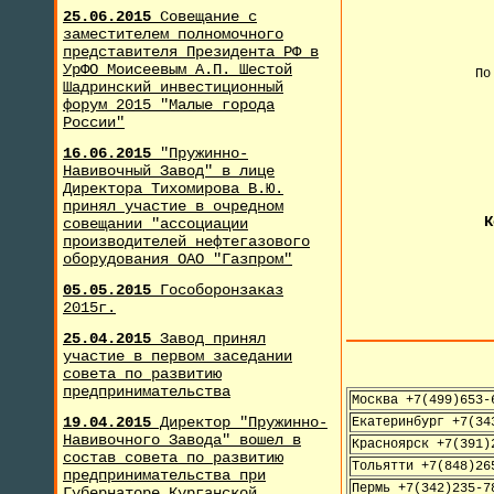
25.06.2015
Совещание с
заместителем полномочного
представителя Президента РФ в
УрФО Моисеевым А.П. Шестой
По
Шадринский инвестиционный
форум 2015 "Малые города
России"
+
16.06.2015
"Пружинно-
Навивочный Завод" в лице
Директора Тихомирова В.Ю.
принял участие в очредном
К
совещании "ассоциации
производителей нефтегазового
оборудования ОАО "Газпром"
05.05.2015
Гособоронзаказ
2015г.
25.04.2015
Завод принял
участие в первом заседании
совета по развитию
предпринимательства
Москва +7(499)653-
19.04.2015
Директор "Пружинно-
Екатеринбург +7(34
Навивочного Завода" вошел в
Красноярск +7(391)
состав совета по развитию
Тольятти +7(848)26
предпринимательства при
Пермь +7(342)235-7
Губернаторе Курганской