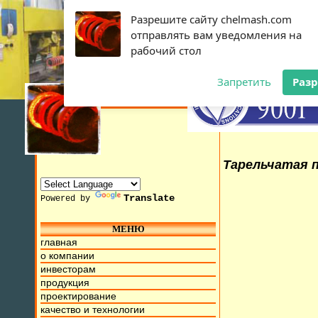
Разрешите сайту chelmash.com
отправлять вам уведомления на
рабочий стол
Запретить
Раз
Тарельчатая п
Translate
Powered by
МЕНЮ
ужин из проволоки от 0,1мм. до 70мм., тарельчатые с толщ
главная
о компании
инвесторам
продукция
проектирование
качество и технологии