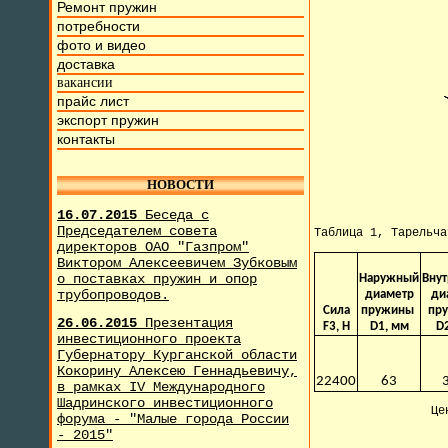
Ремонт пружин
потребности
фото и видео
доставка
вакансии
прайс лист
экспорт пружин
контакты
НОВОСТИ
16.07.2015
Беседа с
Председателем совета
Таблица 1, Тарельч
директоров ОАО "Газпром"
Виктором Алексеевичем Зубковым
о поставках пружин и опор
Наружный
Вну
трубопроводов.
диаметр
ди
Сила
пружины
пр
26.06.2015
Презентация
F3, H
D1, мм
D
инвестиционного проекта
Губернатору Курганской области
Кокорину Алексею Геннадьевичу,
22400
63
в рамках IV Международного
Шадринского инвестиционного
Це
форума - "Малые города России
- 2015"