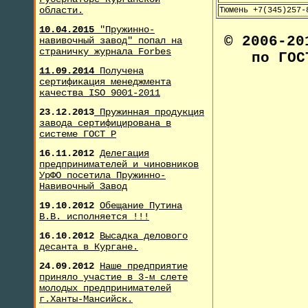
области.
Тюмень +7(345)257-
10.04.2015
"Пружинно-
© 2006-2
навивочный завод" попал на
страничку журнала F
orbes
по ГОС
11.09.2014
Получена
сертификация менеджмента
качества ISO 9001-2011
23.12.2013
Пружинная продукция
завода сертифицирована в
системе ГОСТ Р
16.11.2012
Делегация
предпринимателей и чиновников
УрФО посетила Пружинно-
Навивочный Завод
19.10.2012
Обещание Путина
В.В. исполняется !!!
16.10.2012
Высадка делового
десанта в Кургане.
24.09.2012
Наше предприятие
приняло участие в 3-м слете
молодых предпринимателей
г.Ханты-Мансийск.