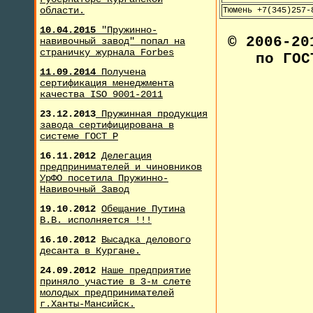
области.
Тюмень +7(345)257-
10.04.2015
"Пружинно-
© 2006-2
навивочный завод" попал на
страничку журнала F
orbes
по ГОС
11.09.2014
Получена
сертификация менеджмента
качества ISO 9001-2011
23.12.2013
Пружинная продукция
завода сертифицирована в
системе ГОСТ Р
16.11.2012
Делегация
предпринимателей и чиновников
УрФО посетила Пружинно-
Навивочный Завод
19.10.2012
Обещание Путина
В.В. исполняется !!!
16.10.2012
Высадка делового
десанта в Кургане.
24.09.2012
Наше предприятие
приняло участие в 3-м слете
молодых предпринимателей
г.Ханты-Мансийск.