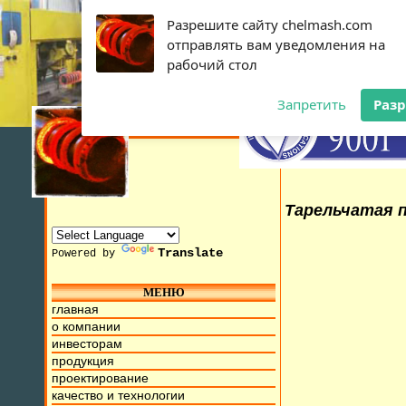
Разрешите сайту chelmash.com
отправлять вам уведомления на
рабочий стол
Запретить
Раз
Тарельчатая п
Translate
Powered by
МЕНЮ
2015г. Мы находимся на ул. Труда, д.17. Бесплатный номер
главная
о компании
инвесторам
продукция
проектирование
качество и технологии