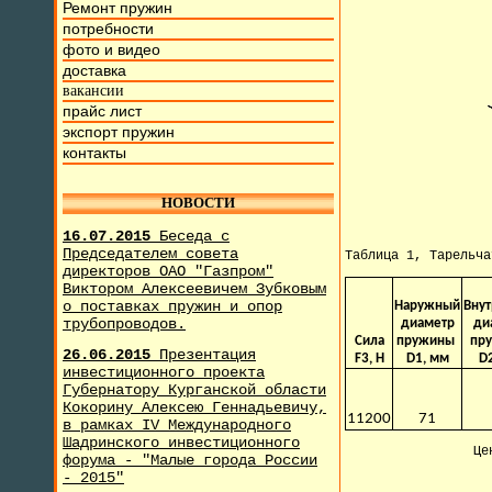
Ремонт пружин
потребности
фото и видео
доставка
вакансии
прайс лист
экспорт пружин
контакты
НОВОСТИ
16.07.2015
Беседа с
Председателем совета
Таблица 1, Тарельч
директоров ОАО "Газпром"
Виктором Алексеевичем Зубковым
о поставках пружин и опор
Наружный
Вну
трубопроводов.
диаметр
ди
Сила
пружины
пр
26.06.2015
Презентация
F3, H
D1, мм
D
инвестиционного проекта
Губернатору Курганской области
Кокорину Алексею Геннадьевичу,
11200
71
в рамках IV Международного
Шадринского инвестиционного
Це
форума - "Малые города России
- 2015"