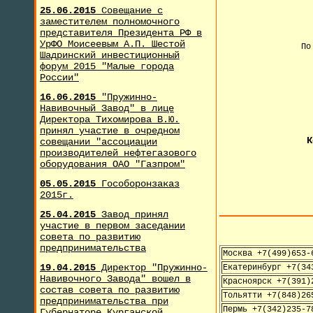
25.06.2015
Совещание с
заместителем полномочного
представителя Президента РФ в
УрФО Моисеевым А.П. Шестой
По
Шадринский инвестиционный
форум 2015 "Малые города
России"
+
16.06.2015
"Пружинно-
Навивочный Завод" в лице
Директора Тихомирова В.Ю.
принял участие в очредном
К
совещании "ассоциации
производителей нефтегазового
оборудования ОАО "Газпром"
05.05.2015
Гособоронзаказ
2015г.
25.04.2015
Завод принял
участие в первом заседании
совета по развитию
предпринимательства
Москва +7(499)653-
19.04.2015
Директор "Пружинно-
Екатеринбург +7(34
Навивочного Завода" вошел в
Красноярск +7(391)
состав совета по развитию
Тольятти +7(848)26
предпринимательства при
Пермь +7(342)235-7
Губернаторе Курганской