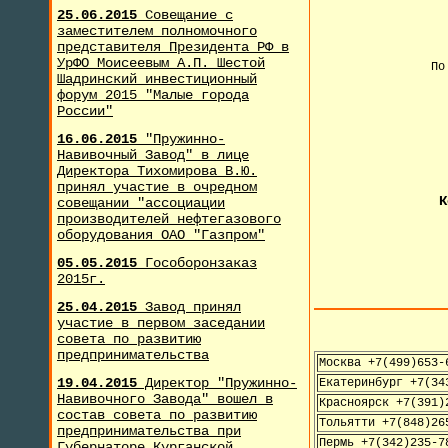
25.06.2015
Совещание с
заместителем полномочного
представителя Президента РФ в
УрФО Моисеевым А.П. Шестой
По
Шадринский инвестиционный
форум 2015 "Малые города
России"
+
16.06.2015
"Пружинно-
Навивочный Завод" в лице
Директора Тихомирова В.Ю.
принял участие в очредном
К
совещании "ассоциации
производителей нефтегазового
оборудования ОАО "Газпром"
05.05.2015
Гособоронзаказ
2015г.
25.04.2015
Завод принял
участие в первом заседании
совета по развитию
предпринимательства
Москва +7(499)653-
19.04.2015
Директор "Пружинно-
Екатеринбург +7(34
Навивочного Завода" вошел в
Красноярск +7(391)
состав совета по развитию
Тольятти +7(848)26
предпринимательства при
Пермь +7(342)235-7
Губернаторе Курганской