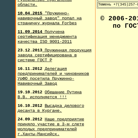
области.
Тюмень +7(345)257-
10.04.2015
"Пружинно-
© 2006-2
навивочный завод" попал на
страничку журнала F
orbes
по ГОС
11.09.2014
Получена
сертификация менеджмента
качества ISO 9001-2011
23.12.2013
Пружинная продукция
завода сертифицирована в
системе ГОСТ Р
16.11.2012
Делегация
предпринимателей и чиновников
УрФО посетила Пружинно-
Навивочный Завод
19.10.2012
Обещание Путина
В.В. исполняется !!!
16.10.2012
Высадка делового
десанта в Кургане.
24.09.2012
Наше предприятие
приняло участие в 3-м слете
молодых предпринимателей
г.Ханты-Мансийск.