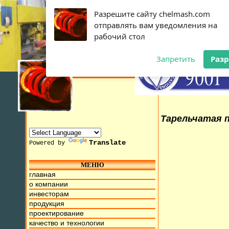
Разрешите сайту chelmash.com
отправлять вам уведомления на
рабочий стол
Запретить
Раз
Тарельчатая п
Translate
Powered by
МЕНЮ
15г. Мы находимся на ул. Труда, д.17. Бесплатный номер д
главная
о компании
инвесторам
продукция
проектирование
качество и технологии