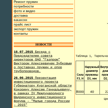
Ремонт пружин
потребности
фото и видео
доставка
вакансии
прайс лист
экспорт пружин
контакты
НОВОСТИ
16.07.2015
Беседа с
Председателем совета
Таблица 1, Тарельч
директоров ОАО "Газпром"
Виктором Алексеевичем Зубковым
о поставках пружин и опор
Наружный
Внут
трубопроводов.
диаметр
диа
Сила
пружины
пру
26.06.2015
Презентация
F3, H
D1, мм
D2
инвестиционного проекта
Губернатору Курганской области
Кокорину Алексею Геннадьевичу,
8000
40
2
в рамках IV Международного
Шадринского инвестиционного
Це
форума - "Малые города России
- 2015"