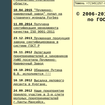
области.
Тюмень +7(345)257-
10.04.2015
"Пружинно-
© 2006-2
навивочный завод" попал на
страничку журнала F
orbes
по ГО
11.09.2014
Получена
сертификация менеджмента
качества ISO 9001-2011
23.12.2013
Пружинная продукция
завода сертифицирована в
системе ГОСТ Р
16.11.2012
Делегация
предпринимателей и чиновников
УрФО посетила Пружинно-
Навивочный Завод
19.10.2012
Обещание Путина
В.В. исполняется !!!
16.10.2012
Высадка делового
десанта в Кургане.
24.09.2012
Наше предприятие
приняло участие в 3-м слете
молодых предпринимателей
г.Ханты-Мансийск.