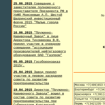
25.06.2015
Совещание с
заместителем полномочного
представителя Президента РФ в
УрФО Моисеевым А.П. Шестой
По
Шадринский инвестиционный
форум 2015 "Малые города
России"
+
16.06.2015
"Пружинно-
Навивочный Завод" в лице
Директора Тихомирова В.Ю.
принял участие в очредном
К
совещании "ассоциации
производителей нефтегазового
оборудования ОАО "Газпром"
05.05.2015
Гособоронзаказ
2015г.
25.04.2015
Завод принял
участие в первом заседании
совета по развитию
предпринимательства
Москва +7(499)653-
19.04.2015
Директор "Пружинно-
Екатеринбург +7(34
Навивочного Завода" вошел в
Красноярск +7(391)
состав совета по развитию
Тольятти +7(848)26
предпринимательства при
Пермь +7(342)235-7
Губернаторе Курганской