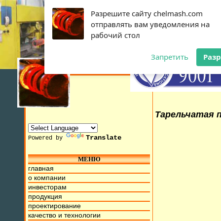
Разрешите сайту chelmash.com
отправлять вам уведомления на
рабочий стол
Запретить
Раз
Тарельчатая п
Translate
Powered by
МЕНЮ
15г. Мы находимся на ул. Труда, д.17. Бесплатный номер д
главная
о компании
инвесторам
продукция
проектирование
качество и технологии