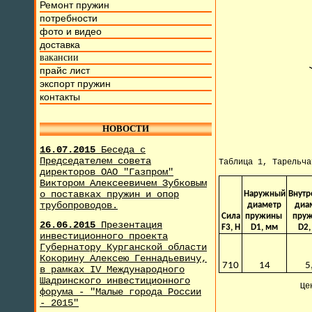
Ремонт пружин
потребности
фото и видео
доставка
вакансии
прайс лист
экспорт пружин
контакты
НОВОСТИ
16.07.2015
Беседа с
Председателем совета
Таблица 1, Тарельч
директоров ОАО "Газпром"
Виктором Алексеевичем Зубковым
о поставках пружин и опор
Наружный
Внутр
трубопроводов.
диаметр
диа
Сила
пружины
пру
26.06.2015
Презентация
F3, H
D1, мм
D2,
инвестиционного проекта
Губернатору Курганской области
Кокорину Алексею Геннадьевичу,
710
14
5
в рамках IV Международного
Шадринского инвестиционного
Це
форума - "Малые города России
- 2015"