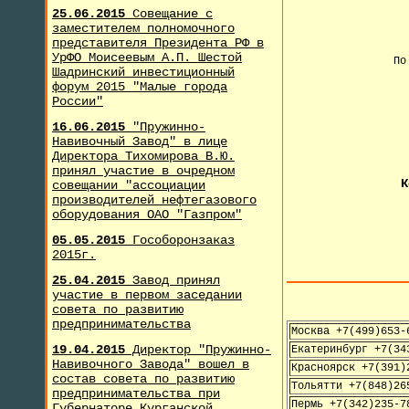
25.06.2015
Совещание с
заместителем полномочного
представителя Президента РФ в
УрФО Моисеевым А.П. Шестой
По
Шадринский инвестиционный
форум 2015 "Малые города
России"
+
16.06.2015
"Пружинно-
Навивочный Завод" в лице
Директора Тихомирова В.Ю.
принял участие в очредном
К
совещании "ассоциации
производителей нефтегазового
оборудования ОАО "Газпром"
05.05.2015
Гособоронзаказ
2015г.
25.04.2015
Завод принял
участие в первом заседании
совета по развитию
предпринимательства
Москва +7(499)653-
19.04.2015
Директор "Пружинно-
Екатеринбург +7(34
Навивочного Завода" вошел в
Красноярск +7(391)
состав совета по развитию
Тольятти +7(848)26
предпринимательства при
Пермь +7(342)235-7
Губернаторе Курганской