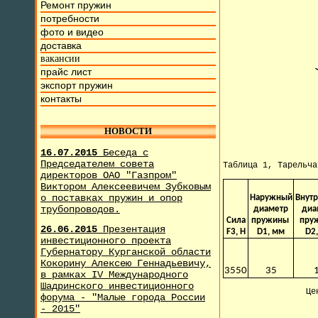
Ремонт пружин
потребности
фото и видео
доставка
вакансии
прайс лист
экспорт пружин
контакты
НОВОСТИ
16.07.2015
Беседа с
Председателем совета
Таблица 1, Тарельч
директоров ОАО "Газпром"
Виктором Алексеевичем Зубковым
о поставках пружин и опор
Наружный
Внут
трубопроводов.
диаметр
диа
Сила
пружины
пру
26.06.2015
Презентация
F3, H
D1, мм
D2
инвестиционного проекта
Губернатору Курганской области
Кокорину Алексею Геннадьевичу,
3550
35
в рамках IV Международного
Шадринского инвестиционного
Це
форума - "Малые города России
- 2015"