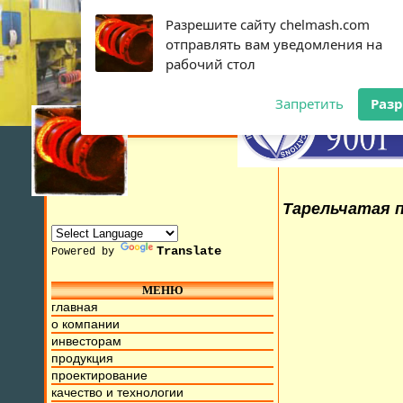
Разрешите сайту chelmash.com
отправлять вам уведомления на
рабочий стол
Запретить
Раз
Тарельчатая п
Translate
Powered by
МЕНЮ
15г. Мы находимся на ул. Труда, д.17. Бесплатный номер д
главная
о компании
инвесторам
продукция
проектирование
качество и технологии