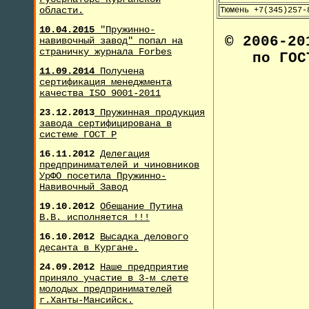
области.
Тюмень +7(345)257-
10.04.2015
"Пружинно-
© 2006-2
навивочный завод" попал на
страничку журнала F
orbes
по ГОС
11.09.2014
Получена
сертификация менеджмента
качества ISO 9001-2011
23.12.2013
Пружинная продукция
завода сертифицирована в
системе ГОСТ Р
16.11.2012
Делегация
предпринимателей и чиновников
УрФО посетила Пружинно-
Навивочный Завод
19.10.2012
Обещание Путина
В.В. исполняется !!!
16.10.2012
Высадка делового
десанта в Кургане.
24.09.2012
Наше предприятие
приняло участие в 3-м слете
молодых предпринимателей
г.Ханты-Мансийск.