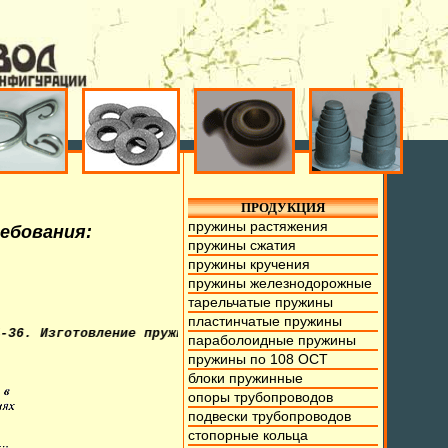
ПРОДУКЦИЯ
пружины растяжения
ребования:
пружины сжатия
пружины кручения
пружины железнодорожные
тарельчатые пружины
пластинчатые пружины
готовление пружин из проволоки от 0,1мм. до 70мм., тарел
параболоидные пружины
пружины по 108 ОСТ
блоки пружинные
опоры трубопроводов
подвески трубопроводов
стопорные кольца