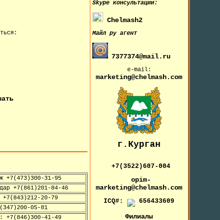
Skype
консультации:
Chelmash2
ться:
Майл ру агент
7377374@mail.ru
e-mail:
marketing@chelmash.com
чать
г.Курган
+7(3522)607-004
ж +7(473)300-31-95
opim-
marketing@chelmash.com
дар +7(861)201-84-46
 +7(843)212-20-79
ICQ#:
656433609
(347)200-05-81
Филиалы
: +7(846)300-41-49