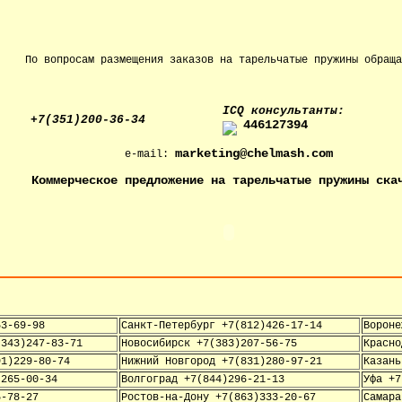
По вопросам размещения заказов на тарельчатые пружины обраща
IСQ консультанты:
+7(351)200-36-34
446127394
marketing@chelmash.com
e-mail:
Коммерческое предложение на тарельчатые пружины ска
53-69-98
Санкт-Петербург +7(812)426-17-14
Вороне
(343)247-83-71
Новосибирск +7(383)207-56-75
Красно
91)229-80-74
Нижний Новгород +7(831)280-97-21
Казань
)265-00-34
Волгоград +7(844)296-21-13
Уфа +7
5-78-27
Ростов-на-Дону +7(863)333-20-67
Самара