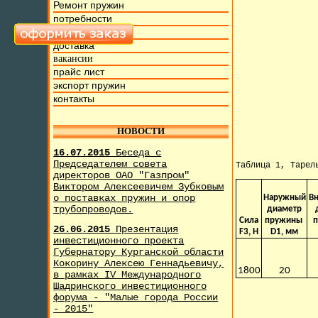
Ремонт пружин
потребности
фото и видео
доставка
вакансии
прайс лист
экспорт пружин
контакты
НОВОСТИ
16.07.2015
Беседа с
Председателем совета
Таблица 1, Тарел
директоров ОАО "Газпром"
Виктором Алексеевичем Зубковым
о поставках пружин и опор
Наружный
В
трубопроводов.
диаметр
Сила
пружины
26.06.2015
Презентация
F3, H
D1, мм
инвестиционного проекта
Губернатору Курганской области
Кокорину Алексею Геннадьевичу,
1800
20
в рамках IV Международного
Шадринского инвестиционного
форума - "Малые города России
- 2015"