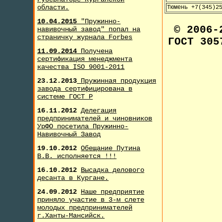
области.
Тюмень +7(345)2
10.04.2015
"Пружинно-
© 2006
навивочный завод" попал на
страничку журнала F
orbes
ГОСТ 305
11.09.2014
Получена
сертификация менеджмента
качества ISO 9001-2011
23.12.2013
Пружинная продукция
завода сертифицирована в
системе ГОСТ Р
16.11.2012
Делегация
предпринимателей и чиновников
УрФО посетила Пружинно-
Навивочный Завод
19.10.2012
Обещание Путина
В.В. исполняется !!!
16.10.2012
Высадка делового
десанта в Кургане.
24.09.2012
Наше предприятие
приняло участие в 3-м слете
молодых предпринимателей
г.Ханты-Мансийск.