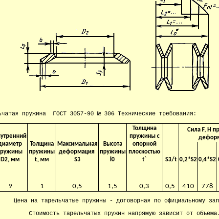
ьчатая пружина ГОСТ 3057-90 № 306 Технические требования:
Толщина
Сила F, H п
нутренний
пружины с
дефор
диаметр
Толщина
Максимальная
Высота
опорной
пружины
пружины
деформация
пружины
плоскостью
D2, мм
t, мм
S3
l0
t`
S3/t
0,2*S2
0,4*S2
9
1
0,5
1,5
0,3
0,5
410
778
Цена на тарельчатые пружины - договорная по официальному зап
Стоимость тарельчатых пружин напрямую зависит от объема