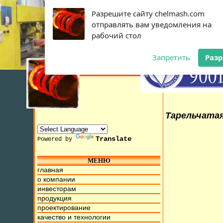
Разрешите сайту chelmash.com
отправлять вам уведомления на
рабочий стол
Запретить
Раз
Тарельчатая
Translate
Powered by
МЕНЮ
 10 Июля 2015г. Мы находимся на ул. Труда, д.17. Бесплат
главная
о компании
инвесторам
продукция
проектирование
качество и технологии