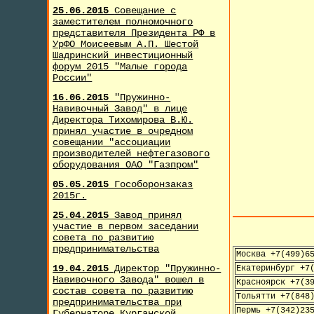
25.06.2015
Совещание с
заместителем полномочного
представителя Президента РФ в
УрФО Моисеевым А.П. Шестой
Шадринский инвестиционный
форум 2015 "Малые города
России"
16.06.2015
"Пружинно-
Навивочный Завод" в лице
Директора Тихомирова В.Ю.
принял участие в очредном
совещании "ассоциации
производителей нефтегазового
оборудования ОАО "Газпром"
05.05.2015
Гособоронзаказ
2015г.
25.04.2015
Завод принял
участие в первом заседании
совета по развитию
предпринимательства
Москва +7(499)6
19.04.2015
Директор "Пружинно-
Екатеринбург +7
Навивочного Завода" вошел в
Красноярск +7(3
состав совета по развитию
Тольятти +7(848
предпринимательства при
Пермь +7(342)23
Губернаторе Курганской