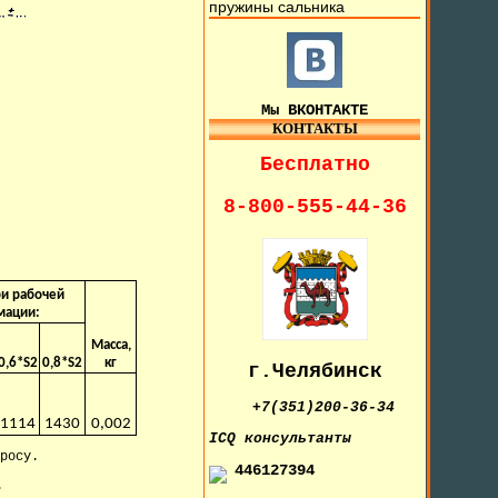
пружины сальника
Мы ВКОНТАКТЕ
КОНТАКТЫ
Бесплатно
8-800-555-44-36
ри рабочей
мации:
Масса,
0,6*S2
0,8*S2
кг
г.Челябинск
+7(351)200-36-34
1114
1430
0,002
IСQ консультанты
росу.
446127394
.