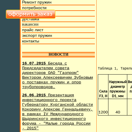
Ремонт пружин
потребности
фото и видео
доставка
вакансии
прайс лист
экспорт пружин
контакты
НОВОСТИ
16.07.2015
Беседа с
Председателем совета
Таблица 1, Тарел
директоров ОАО "Газпром"
Виктором Алексеевичем Зубковым
о поставках пружин и опор
Наружный
Вн
трубопроводов.
диаметр
Сила
пружины
п
26.06.2015
Презентация
F3, H
D1, мм
инвестиционного проекта
Губернатору Курганской области
Кокорину Алексею Геннадьевичу,
1200
40
в рамках IV Международного
Шадринского инвестиционного
форума - "Малые города России
- 2015"