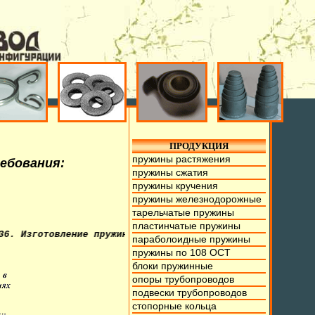
ПРОДУКЦИЯ
пружины растяжения
ребования:
пружины сжатия
пружины кручения
пружины железнодорожные
тарельчатые пружины
пластинчатые пружины
отовление пружин из проволоки от 0,1мм. до 70мм., тарель
параболоидные пружины
пружины по 108 ОСТ
блоки пружинные
опоры трубопроводов
подвески трубопроводов
стопорные кольца