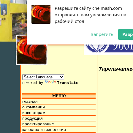
Разрешите сайту chelmash.com
отправлять вам уведомления на
рабочий стол
Запретить
Раз
Тарельчатая
Translate
Powered by
МЕНЮ
10 Июля 2015г. Мы находимся на ул. Труда, д.17. Бесплатн
главная
о компании
инвесторам
продукция
проектирование
качество и технологии