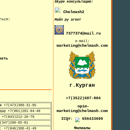
Skype
консультации:
Chelmash2
ться:
Майл ру агент
7377374@mail.ru
e-mail:
marketing@chelmash.com
чать
г.Курган
+7(3522)607-004
ж +7(473)300-31-95
opim-
marketing@chelmash.com
дар +7(861)201-84-46
 +7(843)212-20-79
ICQ#:
656433609
(347)200-05-81
Филиалы
: +7(846)300-41-49