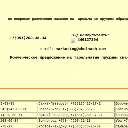
По вопросам размещения заказов на тарельчатые пружины обраща
IСQ консультанты:
+7(351)200-36-34
446127394
marketing@chelmash.com
e-mail:
Коммерческое предложение на тарельчатые пружины ска
53-69-98
Санкт-Петербург +7(812)426-17-14
Вороне
(343)247-83-71
Новосибирск +7(383)207-56-75
Красно
91)229-80-74
Нижний Новгород +7(831)280-97-21
Казань
)265-00-34
Волгоград +7(844)296-21-13
Уфа +7
5-78-27
Ростов-на-Дону +7(863)333-20-67
Самара