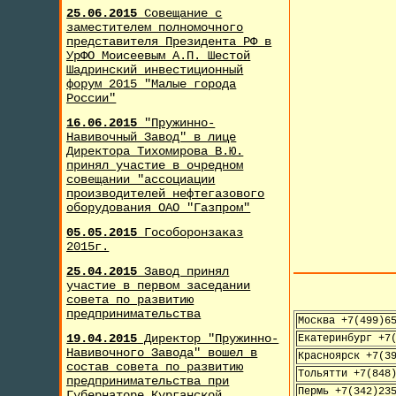
25.06.2015
Совещание с
заместителем полномочного
представителя Президента РФ в
УрФО Моисеевым А.П. Шестой
Шадринский инвестиционный
форум 2015 "Малые города
России"
16.06.2015
"Пружинно-
Навивочный Завод" в лице
Директора Тихомирова В.Ю.
принял участие в очредном
совещании "ассоциации
производителей нефтегазового
оборудования ОАО "Газпром"
05.05.2015
Гособоронзаказ
2015г.
25.04.2015
Завод принял
участие в первом заседании
совета по развитию
предпринимательства
Москва +7(499)6
19.04.2015
Директор "Пружинно-
Екатеринбург +7
Навивочного Завода" вошел в
Красноярск +7(3
состав совета по развитию
Тольятти +7(848
предпринимательства при
Пермь +7(342)23
Губернаторе Курганской