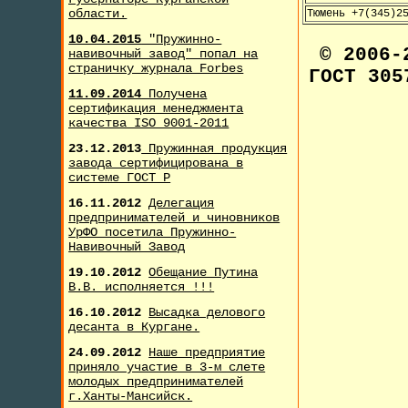
области.
Тюмень +7(345)2
10.04.2015
"Пружинно-
© 2006
навивочный завод" попал на
страничку журнала F
orbes
ГОСТ 305
11.09.2014
Получена
сертификация менеджмента
качества ISO 9001-2011
23.12.2013
Пружинная продукция
завода сертифицирована в
системе ГОСТ Р
16.11.2012
Делегация
предпринимателей и чиновников
УрФО посетила Пружинно-
Навивочный Завод
19.10.2012
Обещание Путина
В.В. исполняется !!!
16.10.2012
Высадка делового
десанта в Кургане.
24.09.2012
Наше предприятие
приняло участие в 3-м слете
молодых предпринимателей
г.Ханты-Мансийск.