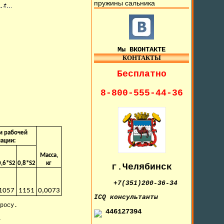
пружины сальника
Мы ВКОНТАКТЕ
КОНТАКТЫ
Бесплатно
8-800-555-44-36
ри рабочей
ации:
Масса,
0,6*S2
0,8*S2
кг
г.Челябинск
+7(351)200-36-34
1057
1151
0,0073
IСQ консультанты
росу.
446127394
.