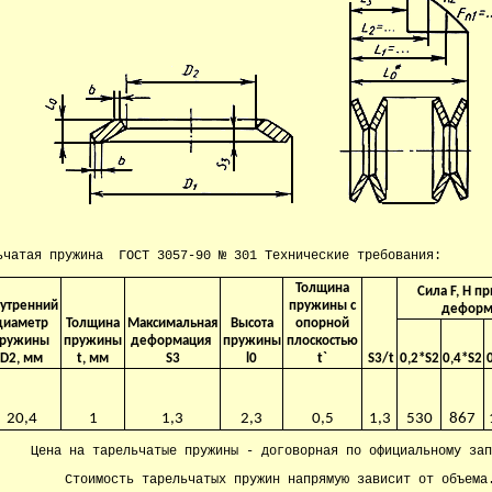
ьчатая пружина ГОСТ 3057-90 № 301 Технические требования:
Толщина
Сила F, H п
утренний
пружины с
деформ
диаметр
Толщина
Максимальная
Высота
опорной
ружины
пружины
деформация
пружины
плоскостью
D2, мм
t, мм
S3
l0
t`
S3/t
0,2*S2
0,4*S2
20,4
1
1,3
2,3
0,5
1,3
530
867
Цена на тарельчатые пружины - договорная по официальному зап
Стоимость тарельчатых пружин напрямую зависит от объема