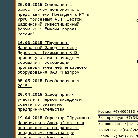
25.06.2015
Совещание с
заместителем полномочного
представителя Президента РФ в
УрФО Моисеевым А.П. Шестой
П
Шадринский инвестиционный
форум 2015 "Малые города
России"
16.06.2015
"Пружинно-
Навивочный Завод" в лице
Директора Тихомирова В.Ю.
принял участие в очредном
совещании "ассоциации
производителей нефтегазового
оборудования ОАО "Газпром"
05.05.2015
Гособоронзаказ
2015г.
25.04.2015
Завод принял
участие в первом заседании
совета по развитию
предпринимательства
Москва +7(499)653-
19.04.2015
Директор "Пружинно-
Екатеринбург +7(34
Навивочного Завода" вошел в
Красноярск +7(391)
состав совета по развитию
Тольятти +7(848)26
предпринимательства при
Пермь +7(342)235-7
Губернаторе Курганской