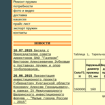
Ремонт пружин
потребности
фото и видео
доставка
вакансии
прайс лист
экспорт пружин
контакты
НОВОСТИ
16.07.2015
Беседа с
Председателем совета
Таблица 1, Тарельч
директоров ОАО "Газпром"
Виктором Алексеевичем Зубковым
о поставках пружин и опор
Наружный
Вн
трубопроводов.
диаметр
д
Сила F3,
пружины
п
26.06.2015
Презентация
H
D1, мм
инвестиционного проекта
Губернатору Курганской области
Кокорину Алексею Геннадьевичу,
160000
160
в рамках IV Международного
Шадринского инвестиционного
Ц
форума - "Малые города России
- 2015"