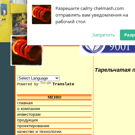
Разрешите сайту chelmash.com
отправлять вам уведомления на
рабочий стол
Запретить
Раз
Тарельчатая п
Translate
Powered by
МЕНЮ
 2015г. Мы находимся на ул. Труда, д.17. Бесплатный номе
главная
о компании
инвесторам
продукция
проектирование
качество и технологии