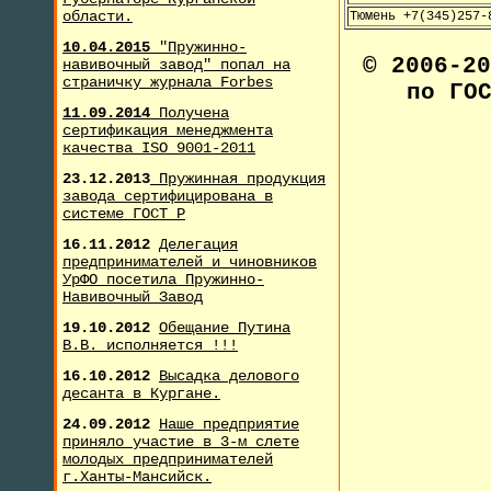
области.
Тюмень +7(345)257-
10.04.2015
"Пружинно-
© 2006-2
навивочный завод" попал на
страничку журнала F
orbes
по ГО
11.09.2014
Получена
сертификация менеджмента
качества ISO 9001-2011
23.12.2013
Пружинная продукция
завода сертифицирована в
системе ГОСТ Р
16.11.2012
Делегация
предпринимателей и чиновников
УрФО посетила Пружинно-
Навивочный Завод
19.10.2012
Обещание Путина
В.В. исполняется !!!
16.10.2012
Высадка делового
десанта в Кургане.
24.09.2012
Наше предприятие
приняло участие в 3-м слете
молодых предпринимателей
г.Ханты-Мансийск.