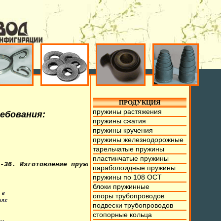
ПРОДУКЦИЯ
пружины растяжения
ребования:
пружины сжатия
пружины кручения
пружины железнодорожные
тарельчатые пружины
пластинчатые пружины
готовление пружин из проволоки от 0,1мм. до 70мм., тарел
параболоидные пружины
пружины по 108 ОСТ
блоки пружинные
опоры трубопроводов
подвески трубопроводов
стопорные кольца