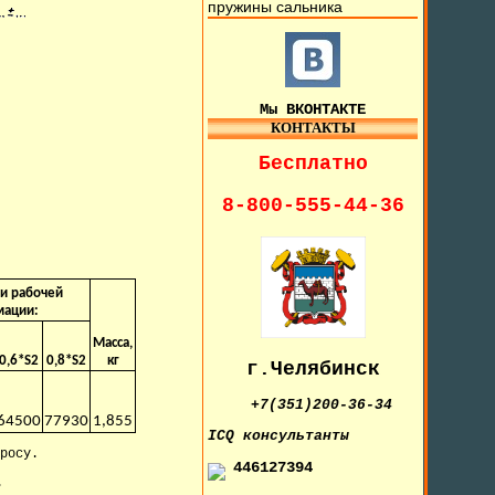
пружины сальника
Мы ВКОНТАКТЕ
КОНТАКТЫ
Бесплатно
8-800-555-44-36
ри рабочей
ации:
Масса,
0,6*S2
0,8*S2
кг
г.Челябинск
+7(351)200-36-34
64500
77930
1,855
IСQ консультанты
росу.
446127394
.