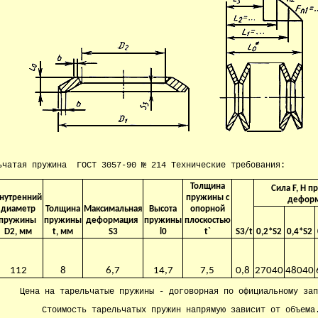
ьчатая пружина ГОСТ 3057-90 № 214 Технические требования:
Толщина
Сила F, H п
нутренний
пружины с
деформ
диаметр
Толщина
Максимальная
Высота
опорной
пружины
пружины
деформация
пружины
плоскостью
D2, мм
t, мм
S3
l0
t`
S3/t
0,2*S2
0,4*S2
112
8
6,7
14,7
7,5
0,8
27040
48040
Цена на тарельчатые пружины - договорная по официальному зап
Стоимость тарельчатых пружин напрямую зависит от объема