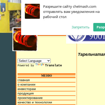
Разрешите сайту chelmash.com
отправлять вам уведомления на
рабочий стол
Запретить
Раз
Тарельчатая
Translate
Powered by
МЕНЮ
 10 Июля 2015г. Мы находимся на ул. Труда, д.17. Бесплат
главная
о компании
инвесторам
продукция
проектирование
качество и технологии