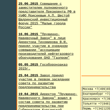
25.06.2015
Совещание с
заместителем полномочного
представителя Президента РФ в
УрФО Моисеевым А.П. Шестой
Шадринский инвестиционный
форум 2015 "Малые города
России"
16.06.2015
"Пружинно-
Навивочный Завод" в лице
Директора Тихомирова В.Ю.
принял участие в очредном
совещании "ассоциации
производителей нефтегазового
оборудования ОАО "Газпром"
05.05.2015
Гособоронзаказ
2015г.
25.04.2015
Завод принял
участие в первом заседании
совета по развитию
предпринимательства
Москва +7(499)6
19.04.2015
Директор "Пружинно-
Екатеринбург +7
Навивочного Завода" вошел в
Красноярск +7(3
состав совета по развитию
Тольятти +7(848
предпринимательства при
Пермь +7(342)23
Губернаторе Курганской