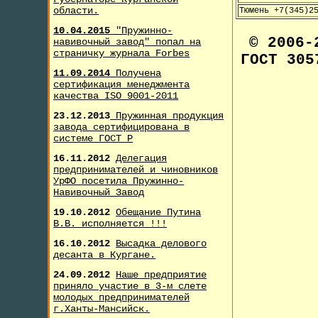
области.
Тюмень +7(345)2
10.04.2015
"Пружинно-
© 2006
навивочный завод" попал на
страничку журнала F
orbes
ГОСТ 305
11.09.2014
Получена
сертификация менеджмента
качества ISO 9001-2011
23.12.2013
Пружинная продукция
завода сертифицирована в
системе ГОСТ Р
16.11.2012
Делегация
предпринимателей и чиновников
УрФО посетила Пружинно-
Навивочный Завод
19.10.2012
Обещание Путина
В.В. исполняется !!!
16.10.2012
Высадка делового
десанта в Кургане.
24.09.2012
Наше предприятие
приняло участие в 3-м слете
молодых предпринимателей
г.Ханты-Мансийск.