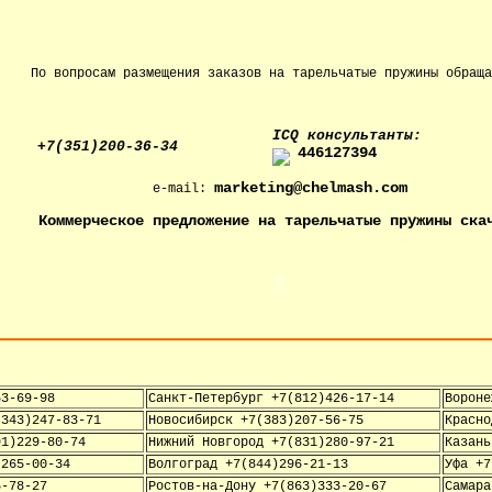
По вопросам размещения заказов на тарельчатые пружины обраща
IСQ консультанты:
+7(351)200-36-34
446127394
marketing@chelmash.com
e-mail:
Коммерческое предложение на тарельчатые пружины ска
53-69-98
Санкт-Петербург +7(812)426-17-14
Вороне
(343)247-83-71
Новосибирск +7(383)207-56-75
Красно
91)229-80-74
Нижний Новгород +7(831)280-97-21
Казань
)265-00-34
Волгоград +7(844)296-21-13
Уфа +7
5-78-27
Ростов-на-Дону +7(863)333-20-67
Самара