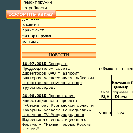
Ремонт пружин
потребности
фото и видео
доставка
вакансии
прайс лист
экспорт пружин
контакты
НОВОСТИ
16.07.2015
Беседа с
Председателем совета
Таблица 1, Тарел
директоров ОАО "Газпром"
Виктором Алексеевичем Зубковым
о поставках пружин и опор
Наружный
В
трубопроводов.
диаметр
Сила
пружины
26.06.2015
Презентация
F3, H
D1, мм
инвестиционного проекта
Губернатору Курганской области
Кокорину Алексею Геннадьевичу,
90000
224
в рамках IV Международного
Шадринского инвестиционного
форума - "Малые города России
- 2015"