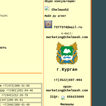
Skype
консультации:
Chelmash2
ться:
Майл ру агент
7377374@mail.ru
e-mail:
marketing@chelmash.com
чать
г.Курган
+7(3522)607-004
ж +7(473)300-31-95
opim-
marketing@chelmash.com
дар +7(861)201-84-46
 +7(843)212-20-79
ICQ#:
656433609
(347)200-05-81
Филиалы
: +7(846)300-41-49