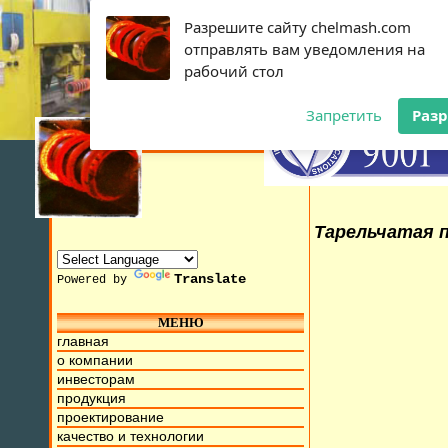
Разрешите сайту chelmash.com
отправлять вам уведомления на
рабочий стол
Запретить
Раз
Тарельчатая п
Translate
Powered by
МЕНЮ
с 10 Июля 2015г. Мы находимся на ул. Труда
главная
о компании
инвесторам
продукция
проектирование
качество и технологии