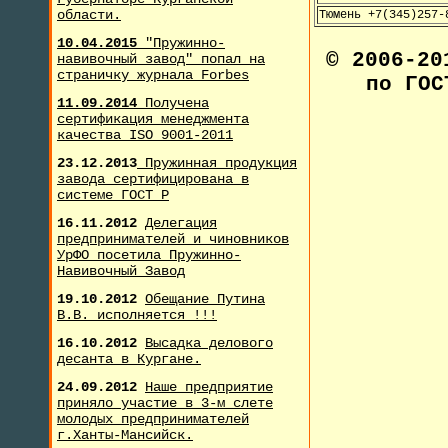
области.
Тюмень +7(345)257-
10.04.2015
"Пружинно-
© 2006-2
навивочный завод" попал на
страничку журнала F
orbes
по ГОС
11.09.2014
Получена
сертификация менеджмента
качества ISO 9001-2011
23.12.2013
Пружинная продукция
завода сертифицирована в
системе ГОСТ Р
16.11.2012
Делегация
предпринимателей и чиновников
УрФО посетила Пружинно-
Навивочный Завод
19.10.2012
Обещание Путина
В.В. исполняется !!!
16.10.2012
Высадка делового
десанта в Кургане.
24.09.2012
Наше предприятие
приняло участие в 3-м слете
молодых предпринимателей
г.Ханты-Мансийск.