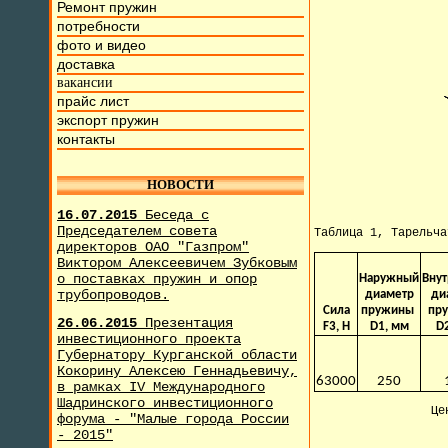
Ремонт пружин
потребности
фото и видео
доставка
вакансии
прайс лист
экспорт пружин
контакты
НОВОСТИ
16.07.2015
Беседа с
Председателем совета
Таблица 1, Тарельч
директоров ОАО "Газпром"
Виктором Алексеевичем Зубковым
о поставках пружин и опор
Наружный
Вну
трубопроводов.
диаметр
ди
Сила
пружины
пр
26.06.2015
Презентация
F3, H
D1, мм
D
инвестиционного проекта
Губернатору Курганской области
Кокорину Алексею Геннадьевичу,
63000
250
в рамках IV Международного
Шадринского инвестиционного
Це
форума - "Малые города России
- 2015"