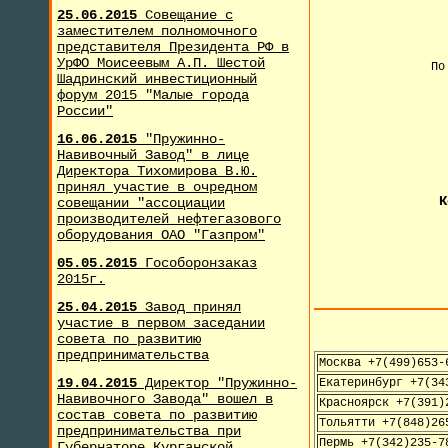
25.06.2015
Совещание с
заместителем полномочного
представителя Президента РФ в
УрФО Моисеевым А.П. Шестой
По
Шадринский инвестиционный
форум 2015 "Малые города
России"
+
16.06.2015
"Пружинно-
Навивочный Завод" в лице
Директора Тихомирова В.Ю.
принял участие в очредном
К
совещании "ассоциации
производителей нефтегазового
оборудования ОАО "Газпром"
05.05.2015
Гособоронзаказ
2015г.
25.04.2015
Завод принял
участие в первом заседании
совета по развитию
предпринимательства
Москва +7(499)653-
19.04.2015
Директор "Пружинно-
Екатеринбург +7(34
Навивочного Завода" вошел в
Красноярск +7(391)
состав совета по развитию
Тольятти +7(848)26
предпринимательства при
Пермь +7(342)235-7
Губернаторе Курганской