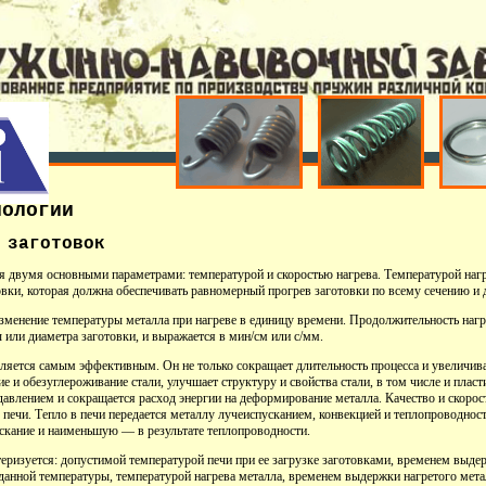
нологии
заготовок
ся двумя основными параметрами: температурой и скоростью нагрева. Температурой наг
вки, которая должна обеспечивать равномерный прогрев заготовки по всему сечению и 
изменение температуры металла при нагреве в единицу времени. Продолжительность нагр
или диаметра заготовки, и выражается в мин/см или с/мм.
ляется самым эффективным. Он не только сокращает длительность процесса и увеличива
е и обезуглероживание стали, улучшает структуру и свойства стали, в том числе и пласт
давлением и сокращается расход энергии на деформирование металла. Качество и скорост
е печи. Тепло в печи передается металлу лучеиспусканием, конвекцией и теплопроводн
ускание и наименьшую — в результате теплопроводности.
еризуется: допустимой температурой печи при ее загрузке заготовками, временем выде
данной температуры, температурой нагрева металла, временем выдержки нагретого мета