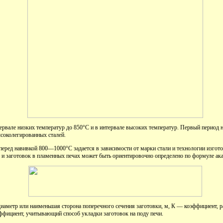
тервале низких температур до 850°С и в интервале высоких температур. Первый период 
ысоколегированных сталей.
 перед навивкой 800—1000°С задается в зависимости от марки стали и технологии изгот
 и заготовок в пламенных печах может быть ориентировочно определено по формуле ак
 диаметр или наименьшая сторона поперечного сечения заготовки, м, К — коэффициент, 
эффициент, учитывающий способ укладки заготовок на поду печи.