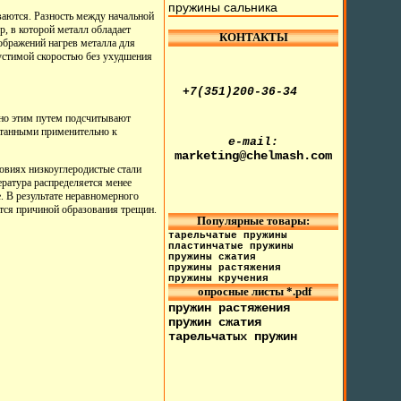
пружины сальника
ваются. Разность между начальной
, в которой металл обладает
КОНТАКТЫ
ображений нагрев металла для
устимой скоростью без ухудшения
+7(351)200-36-34
чно этим путем подсчитывают
отанными применительно к
e-mail:
marketing@chelmash.com
овиях низкоуглеродистые стали
ература распределяется менее
. В результате неравномерного
тся причиной образования трещин.
Популярные товары:
тарельчатые пружины
пластинчатые пружины
пружины сжатия
пружины растяжения
пружины кручения
опросные листы *.pdf
пружин растяжения
пружин сжатия
тарельчатых пружин