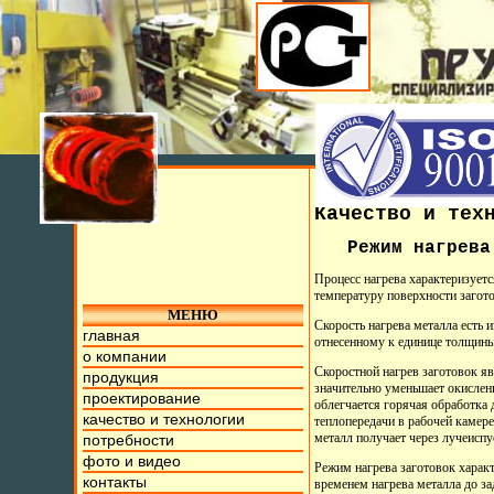
Качество и тех
Режим нагрева 
Процесс нагрева характеризует
температуру поверхности загото
МЕНЮ
Скорость нагрева металла есть 
главная
отнесенному к единице толщины 
о компании
Скоростной нагрев заготовок яв
продукция
значительно уменьшает окислени
проектирование
облегчается горячая обработка 
качество и технологии
теплопередачи в рабочей камер
металл получает через лучеисп
потребности
фото и видео
Режим нагрева заготовок характ
контакты
временем нагрева металла до за