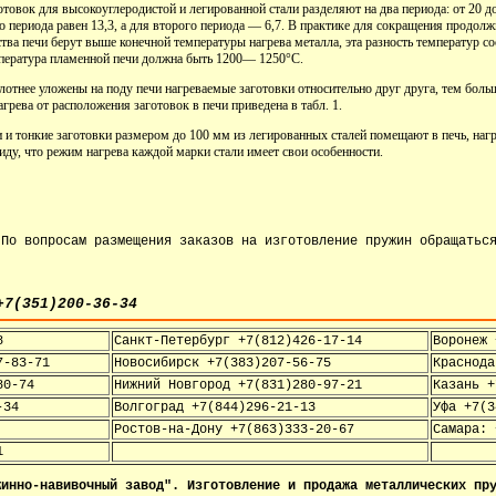
товок для высокоуглеродистой и легированной стали разделяют на два периода: от 20 до
 периода равен 13,3, а для второго периода — 6,7. В практике для сокращения продолж
тва печи берут выше конечной температуры нагрева металла, эта разность температур со
пература пламенной печи должна быть 1200— 1250°С.
плотнее уложены на поду печи нагреваемые заготовки относительно друг друга, тем боль
грева от расположения заготовок в печи приведена в табл. 1.
и и тонкие заготовки размером до 100 мм из легированных сталей помещают в печь, на
иду, что режим нагрева каждой марки стали имеет свои особенности.
По вопросам размещения заказов на изготовление пружин обращать
(351)200-36-34
8
Санкт-Петербург +7(812)426-17-14
Воронеж 
7-83-71
Новосибирск +7(383)207-56-75
Краснода
80-74
Нижний Новгород +7(831)280-97-21
Казань +
-34
Волгоград +7(844)296-21-13
Уфа +7(3
Ростов-на-Дону +7(863)333-20-67
Самара: 
1
инно-навивочный завод". Изготовление и продажа металлических пру