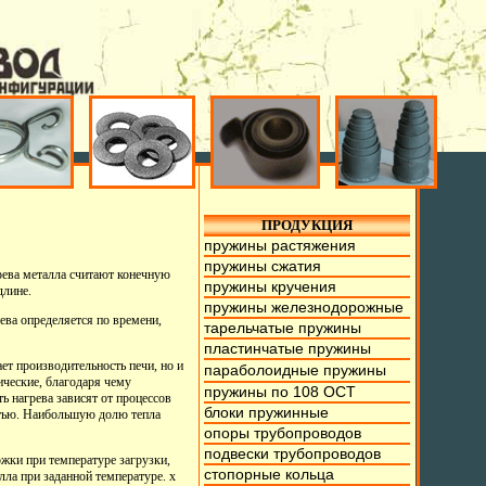
ПРОДУКЦИЯ
пружины растяжения
пружины сжатия
рева металла считают конечную
пружины кручения
длине.
пружины железнодорожные
ева определяется по времени,
тарельчатые пружины
пластинчатые пружины
ет производительность печи, но и
параболоидные пружины
ические, благодаря чему
пружины по 108 ОСТ
ь нагрева зависят от процессов
блоки пружинные
остью. Наибольшую долю тепла
опоры трубопроводов
подвески трубопроводов
ржки при температуре загрузки,
стопорные кольца
лла при заданной температуре. х