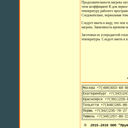
Продолжительность нагрева заго
этом коэффициент К для первого
температуру рабочего пространс
Следовательно, нормальная тем
Следует иметь в виду, что чем 
нагрева. Зависимость времени на
Заготовки из углеродистой стал
температуры. Следует иметь в в
+7
Москва +7(499)653-69-9
Екатеринбург +7(343)24
Красноярск +7(391)229-
Тольятти +7(848)265-00
Пермь +7(342)235-78-27
Тюмень +7(345)257-80-2
© 2015-2018 ООО "Пруж