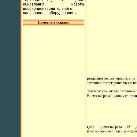
-Приобретение, с целью
обновления, нового
высокопроизводительного
навивочного оборудования.
Полезные ссылки
разделяют на два периода: в ин
заготовок из легированных и в
Температура нагрева заготовок
Время нагрева крупных слитков
где z — время нагрева, ч, D —
и легированных сталей, а — ко