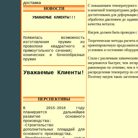
доставка
С повышением температурного н
НОВОСТИ
и конечной температурами дефо
достаточными для деформации (
УВАЖАЕМЫЕ КЛИЕНТЫ!!!
обработки давлением до заданн
качества металла.
Нагрев должен быть проведен с
Появилась возможность
Теоретические методы расчета 
изготовления пружин из
ориентировочную продолжительн
проволоки квадратного и
условиям и состоянию оборудов
прямоугольного сечения;
конических и бочкообразных
Стали с различным химическим 
пружин
нагреваются быстрее, чем легир
равномерно по сечению, чем в 
Уважаемые Клиенты!
распределения температур по с
Поэтому нагрев таких заготово
ПЕРСПЕКТИВЫ
В 2015-2018 году
планируются дальнейшее
развитие основного
производства:
-Строительство
дополнительных площадей для
основного производства.