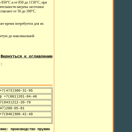
 850°С и от 850 до 1150°С; при
ительности нагрева заготовки
ставляет от 50 до 100°С.
шее время потребуется для их
гретую до максимальной
Вернуться к оглавлению
ся:
+7(473)300-31-95
р +7(861)201-84-46
7(843)212-20-79
47)200-05-81
+7(846)300-41-49
жин: производство пружин