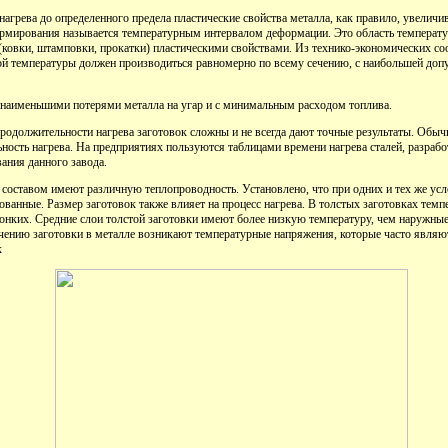
агрева до определенного предела пластические свойства металла, как правило, увеличи
рмирования называется температурным интервалом деформации. Это область температур
ковки, штамповки, прокатки) пластическими свойствами. Из технико-экономических со
ой температуры должен производиться равномерно по всему сечению, с наибольшей доп
 наименьшими потерями металла на угар и с минимальным расходом топлива.
продолжительности нагрева заготовок сложны и не всегда дают точные результаты. Обы
ость нагрева. На предприятиях пользуются таблицами времени нагрева сталей, разраб
ания данного завода.
составом имеют различную теплопроводность. Установлено, что при одних и тех же усл
ованные. Размер заготовок также влияет на процесс нагрева. В толстых заготовках темп
тонких. Средние слои толстой заготовки имеют более низкую температуру, чем наружные
ечению заготовки в металле возникают температурные напряжения, которые часто являю
к