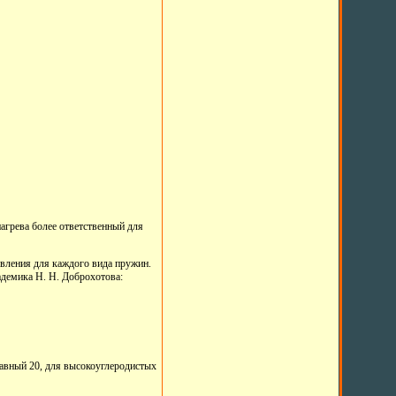
нагрева более ответственный для
овления для каждого вида пружин.
адемика Н. Н. Доброхотова:
равный 20, для высокоуглеродистых