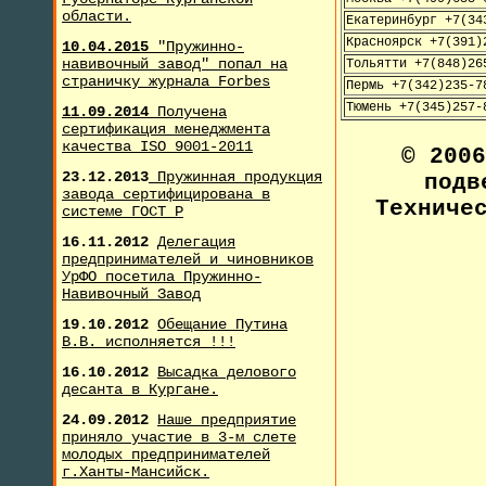
области.
Екатеринбург +7(34
Красноярск +7(391)
10.04.2015
"Пружинно-
навивочный завод" попал на
Тольятти +7(848)26
страничку журнала F
orbes
Пермь +7(342)235-7
Тюмень +7(345)257-
11.09.2014
Получена
сертификация менеджмента
качества ISO 9001-2011
© 200
23.12.2013
Пружинная продукция
подв
завода сертифицирована в
Техниче
системе ГОСТ Р
16.11.2012
Делегация
предпринимателей и чиновников
УрФО посетила Пружинно-
Навивочный Завод
19.10.2012
Обещание Путина
В.В. исполняется !!!
16.10.2012
Высадка делового
десанта в Кургане.
24.09.2012
Наше предприятие
приняло участие в 3-м слете
молодых предпринимателей
г.Ханты-Мансийск.