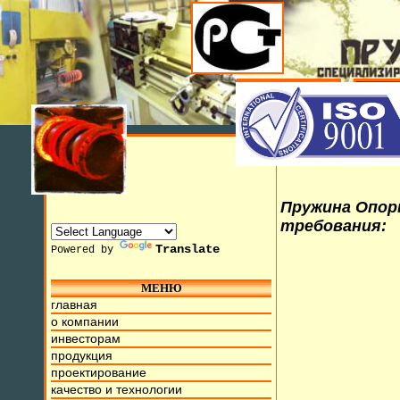
Пружина Опоры
требования:
Translate
Powered by
МЕНЮ
главная
ля 2015г. Мы находимся на ул. Труда, д.17. Бесплатный но
о компании
инвесторам
продукция
проектирование
качество и технологии