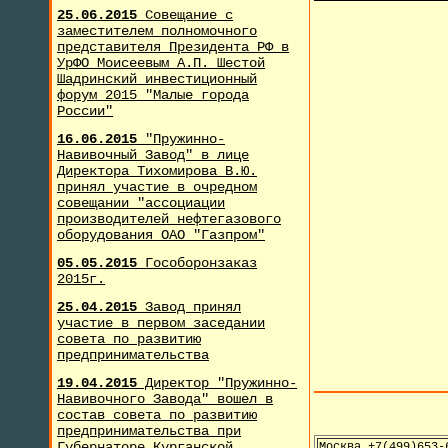
25.06.2015
Совещание с
заместителем полномочного
представителя Президента РФ в
УрФО Моисеевым А.П. Шестой
Шадринский инвестиционный
форум 2015 "Малые города
России"
16.06.2015
"Пружинно-
Навивочный Завод" в лице
Директора Тихомирова В.Ю.
принял участие в очредном
совещании "ассоциации
производителей нефтегазового
оборудования ОАО "Газпром"
05.05.2015
Гособоронзаказ
2015г.
25.04.2015
Завод принял
участие в первом заседании
совета по развитию
предпринимательства
19.04.2015
Директор "Пружинно-
Навивочного Завода" вошел в
состав совета по развитию
предпринимательства при
Губернаторе Курганской
Москва +7(499)653-