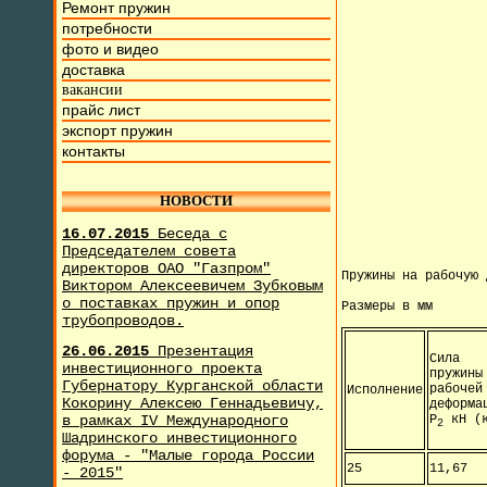
Ремонт пружин
потребности
фото и видео
доставка
вакансии
прайс лист
экспорт пружин
контакты
НОВОСТИ
16.07.2015
Беседа с
Председателем совета
директоров ОАО "Газпром"
Пружины на рабочую 
Виктором Алексеевичем Зубковым
о поставках пружин и опор
Размеры в мм
трубопроводов.
26.06.2015
Презентация
Сила
инвестиционного проекта
пружины
Губернатору Курганской области
рабочей
Исполнение
Кокорину Алексею Геннадьевичу,
деформа
в рамках IV Международного
Р
кН (к
2
Шадринского инвестиционного
форума - "Малые города России
25
11,67
- 2015"