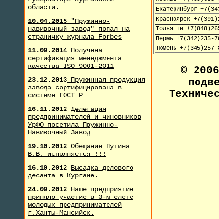
области.
Екатеринбург +7(34
Красноярск +7(391)
10.04.2015
"Пружинно-
навивочный завод" попал на
Тольятти +7(848)26
страничку журнала F
orbes
Пермь +7(342)235-7
Тюмень +7(345)257-
11.09.2014
Получена
сертификация менеджмента
качества ISO 9001-2011
© 200
23.12.2013
Пружинная продукция
подв
завода сертифицирована в
Техниче
системе ГОСТ Р
16.11.2012
Делегация
предпринимателей и чиновников
УрФО посетила Пружинно-
Навивочный Завод
19.10.2012
Обещание Путина
В.В. исполняется !!!
16.10.2012
Высадка делового
десанта в Кургане.
24.09.2012
Наше предприятие
приняло участие в 3-м слете
молодых предпринимателей
г.Ханты-Мансийск.