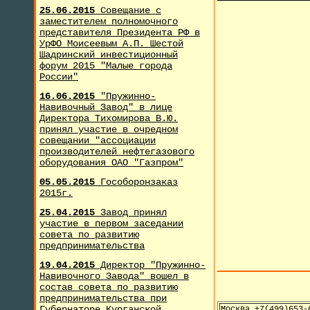
25.06.2015
Совещание с
заместителем полномочного
представителя Президента РФ в
УрФО Моисеевым А.П. Шестой
Шадринский инвестиционный
форум 2015 "Малые города
России"
16.06.2015
"Пружинно-
Навивочный Завод" в лице
Директора Тихомирова В.Ю.
принял участие в очредном
совещании "ассоциации
производителей нефтегазового
оборудования ОАО "Газпром"
05.05.2015
Гособоронзаказ
2015г.
25.04.2015
Завод принял
участие в первом заседании
совета по развитию
предпринимательства
19.04.2015
Директор "Пружинно-
Навивочного Завода" вошел в
состав совета по развитию
предпринимательства при
Губернаторе Курганской
Москва +7(499)653-