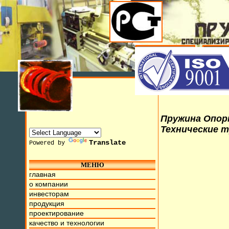
Пружина Опоры
Технические т
Translate
Powered by
МЕНЮ
главная
ля 2015г. Мы находимся на ул. Труда, д.17. Бесплатный но
о компании
инвесторам
продукция
проектирование
качество и технологии