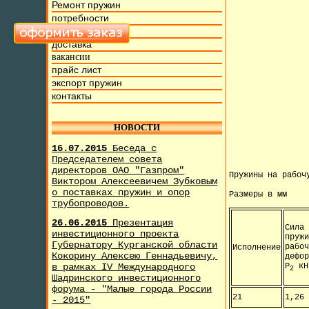
Ремонт пружин
потребности
фото и видео
доставка
вакансии
прайс лист
экспорт пружин
контакты
НОВОСТИ
16.07.2015
Беседа с
Председателем совета
директоров ОАО "Газпром"
Пружины на рабоч
Виктором Алексеевичем Зубковым
о поставках пружин и опор
Размеры в мм
трубопроводов.
26.06.2015
Презентация
Сила
инвестиционного проекта
пруж
Губернатору Курганской области
рабо
Исполнение
Кокорину Алексею Геннадьевичу,
дефо
в рамках IV Международного
Р
кН
2
Шадринского инвестиционного
форума - "Малые города России
21
1,26
- 2015"