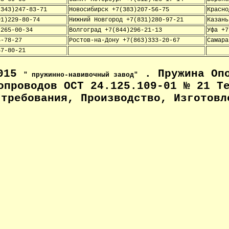
(343)247-83-71
Новосибирск +7(383)207-56-75
Красно
91)229-80-74
Нижний Новгород +7(831)280-97-21
Казань
)265-00-34
Волгоград +7(844)296-21-13
Уфа +7
5-78-27
Ростов-на-Дону +7(863)333-20-67
Самара
57-80-21
2015
. Пружина Опо
" пружинно-навивочный завод"
опроводов ОСТ 24.125.109-01 № 21 Т
требования, Производство, Изготовл