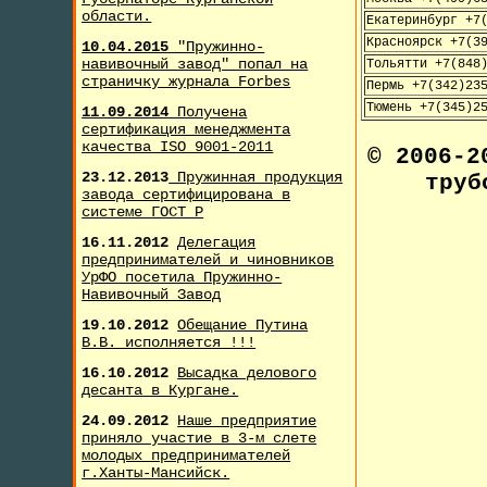
области.
Екатеринбург +7
Красноярск +7(3
10.04.2015
"Пружинно-
навивочный завод" попал на
Тольятти +7(848
страничку журнала F
orbes
Пермь +7(342)23
Тюмень +7(345)2
11.09.2014
Получена
сертификация менеджмента
качества ISO 9001-2011
© 2006-
23.12.2013
Пружинная продукция
труб
завода сертифицирована в
системе ГОСТ Р
16.11.2012
Делегация
предпринимателей и чиновников
УрФО посетила Пружинно-
Навивочный Завод
19.10.2012
Обещание Путина
В.В. исполняется !!!
16.10.2012
Высадка делового
десанта в Кургане.
24.09.2012
Наше предприятие
приняло участие в 3-м слете
молодых предпринимателей
г.Ханты-Мансийск.