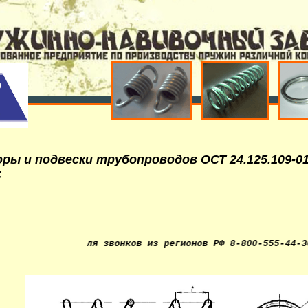
ры и подвески трубопроводов ОСТ 24.125.109-0
:
й номер для звонков из регионов РФ 8-800-555-44-36. Изго