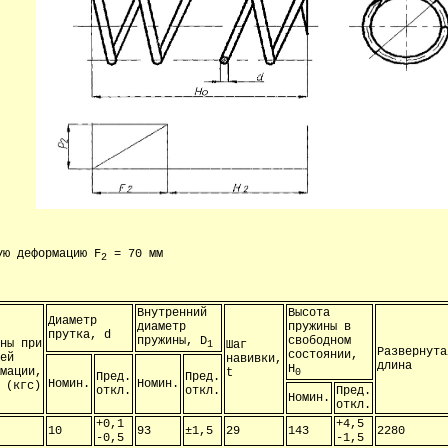
ую деформацию F
= 70 мм
2
Внутренний
Высота
Диаметр
диаметр
пружины в
прутка, d
пружины, D
свободном
ины при
Шаг
1
Развернута
состоянии,
чей
навивки,
длина
H
рмации,
t
0
Пред.
Пред.
Номин.
Номин.
 (кгс)
откл.
откл.
Пред.
Номин.
откл.
+0,1
+4,5
10
93
±1,5
29
143
2280
-0,5
-1,5