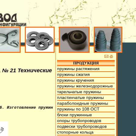
ПРОДУКЦИЯ
пружины растяжения
1 № 21 Технические
пружины сжатия
пружины кручения
пружины железнодорожные
тарельчатые пружины
пластинчатые пружины
параболоидные пружины
товление пружин из проволоки от 0,1мм. до 70мм., тарельч
пружины по 108 ОСТ
блоки пружинные
опоры трубопроводов
подвески трубопроводов
стопорные кольца