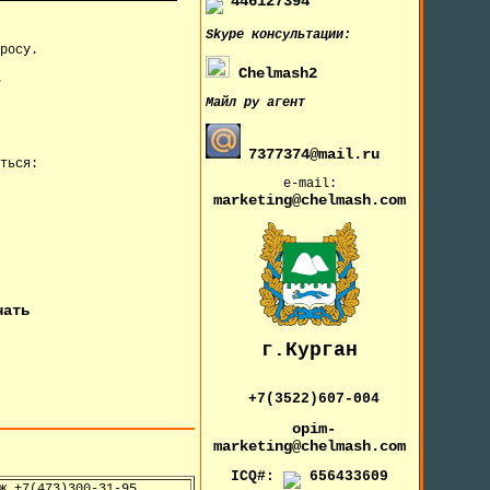
446127394
Skype
консультации:
росу.
Chelmash2
.
Майл ру агент
7377374@mail.ru
ться:
e-mail:
marketing@chelmash.com
чать
г.Курган
+7(3522)607-004
opim-
marketing@chelmash.com
ICQ#:
656433609
ж +7(473)300-31-95