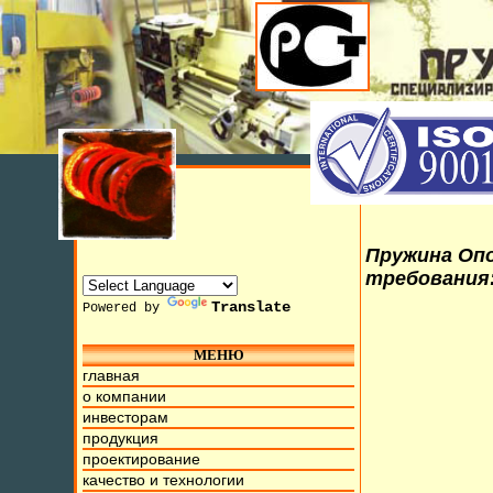
Пружина Опо
требования
Translate
Powered by
МЕНЮ
главная
0 Июля 2015г. Мы находимся на ул. Труда, д.17. Бесплатны
о компании
инвесторам
продукция
проектирование
качество и технологии