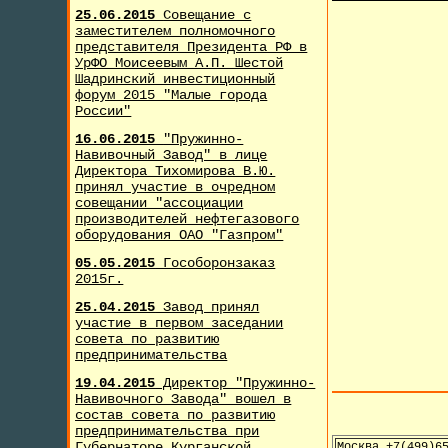
25.06.2015
Совещание с
заместителем полномочного
представителя Президента РФ в
УрФО Моисеевым А.П. Шестой
Шадринский инвестиционный
форум 2015 "Малые города
России"
16.06.2015
"Пружинно-
Навивочный Завод" в лице
Директора Тихомирова В.Ю.
принял участие в очредном
совещании "ассоциации
производителей нефтегазового
оборудования ОАО "Газпром"
05.05.2015
Гособоронзаказ
2015г.
25.04.2015
Завод принял
участие в первом заседании
совета по развитию
предпринимательства
19.04.2015
Директор "Пружинно-
Навивочного Завода" вошел в
состав совета по развитию
предпринимательства при
Губернаторе Курганской
Москва +7(499)6