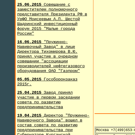
25.06.2015
Совещание с
заместителем полномочного
представителя Президента РФ в
УрФО Моисеевым А.П. Шестой
Шадринский инвестиционный
форум 2015 "Малые города
России"
16.06.2015
"Пружинно-
Навивочный Завод" в лице
Директора Тихомирова В.Ю.
принял участие в очредном
совещании "ассоциации
производителей нефтегазового
оборудования ОАО "Газпром"
05.05.2015
Гособоронзаказ
2015г.
25.04.2015
Завод принял
участие в первом заседании
совета по развитию
предпринимательства
19.04.2015
Директор "Пружинно-
Навивочного Завода" вошел в
состав совета по развитию
предпринимательства при
Москва +7(499)653-
Губернаторе Курганской