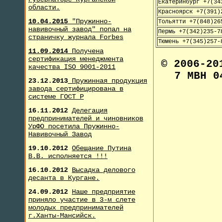
Екатеринбург +7(34
области.
Красноярск +7(391)
10.04.2015
"Пружинно-
Тольятти +7(848)26
навивочный завод" попал на
Пермь +7(342)235-7
страничку журнала F
orbes
Тюмень +7(345)257-
11.09.2014
Получена
сертификация менеджмента
© 2006-2
качества ISO 9001-2011
7 МВН 0
23.12.2013
Пружинная продукция
завода сертифицирована в
системе ГОСТ Р
16.11.2012
Делегация
предпринимателей и чиновников
УрФО посетила Пружинно-
Навивочный Завод
19.10.2012
Обещание Путина
В.В. исполняется !!!
16.10.2012
Высадка делового
десанта в Кургане.
24.09.2012
Наше предприятие
приняло участие в 3-м слете
молодых предпринимателей
г.Ханты-Мансийск.