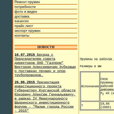
Ремонт пружин
потребности
фото и видео
доставка
вакансии
прайс лист
экспорт пружин
контакты
НОВОСТИ
16.07.2015
Беседа с
Председателем совета
Пружины на рабочую 
директоров ОАО "Газпром"
Размеры в мм
Виктором Алексеевичем Зубковым
о поставках пружин и опор
трубопроводов.
Сила
26.06.2015
Презентация
пружины
инвестиционного проекта
рабочей
Исполнение
деформа
Губернатору Курганской области
Р
кН (к
Кокорину Алексею Геннадьевичу,
2
в рамках IV Международного
Шадринского инвестиционного
19,66
7
форума - "Малые города России
(2005)
- 2015"