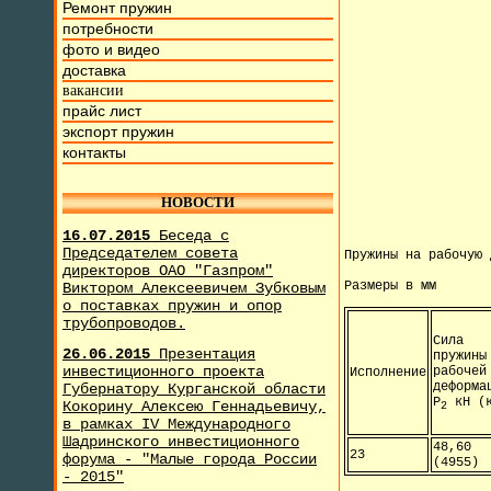
Ремонт пружин
потребности
фото и видео
доставка
вакансии
прайс лист
экспорт пружин
контакты
НОВОСТИ
16.07.2015
Беседа с
Председателем совета
Пружины на рабочую 
директоров ОАО "Газпром"
Размеры в мм
Виктором Алексеевичем Зубковым
о поставках пружин и опор
трубопроводов.
Сила
26.06.2015
Презентация
пружины
инвестиционного проекта
рабочей
Исполнение
деформа
Губернатору Курганской области
Р
кН (к
Кокорину Алексею Геннадьевичу,
2
в рамках IV Международного
Шадринского инвестиционного
48,60
23
форума - "Малые города России
(4955)
- 2015"