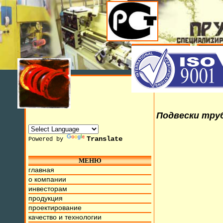
Подвески труб
Translate
Powered by
МЕНЮ
с 10 Июля 2015г. Мы находимся на ул. Труда, д.17. Б
главная
о компании
инвесторам
продукция
проектирование
качество и технологии