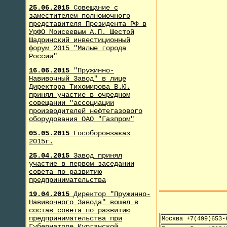
25.06.2015
Совещание с
заместителем полномочного
представителя Президента РФ в
УрФО Моисеевым А.П. Шестой
Шадринский инвестиционный
форум 2015 "Малые города
России"
16.06.2015
"Пружинно-
Навивочный Завод" в лице
Директора Тихомирова В.Ю.
принял участие в очредном
совещании "ассоциации
производителей нефтегазового
оборудования ОАО "Газпром"
05.05.2015
Гособоронзаказ
2015г.
25.04.2015
Завод принял
участие в первом заседании
совета по развитию
предпринимательства
19.04.2015
Директор "Пружинно-
Навивочного Завода" вошел в
состав совета по развитию
предпринимательства при
Москва +7(499)653-
Губернаторе Курганской