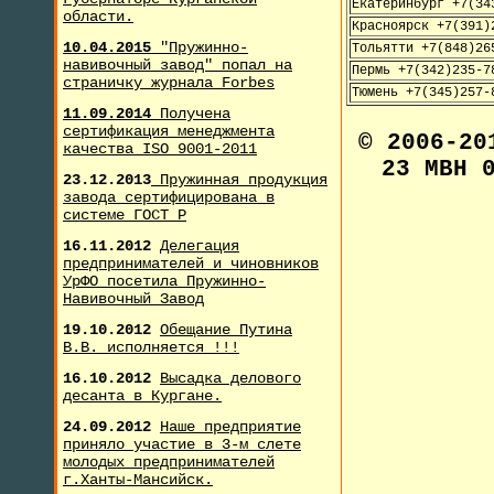
Екатеринбург +7(34
области.
Красноярск +7(391)
10.04.2015
"Пружинно-
Тольятти +7(848)26
навивочный завод" попал на
Пермь +7(342)235-7
страничку журнала F
orbes
Тюмень +7(345)257-
11.09.2014
Получена
сертификация менеджмента
© 2006-2
качества ISO 9001-2011
23 МВН 
23.12.2013
Пружинная продукция
завода сертифицирована в
системе ГОСТ Р
16.11.2012
Делегация
предпринимателей и чиновников
УрФО посетила Пружинно-
Навивочный Завод
19.10.2012
Обещание Путина
В.В. исполняется !!!
16.10.2012
Высадка делового
десанта в Кургане.
24.09.2012
Наше предприятие
приняло участие в 3-м слете
молодых предпринимателей
г.Ханты-Мансийск.